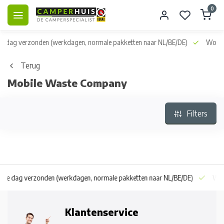
0
dag verzonden
(werkdagen, normale pakketten naar NL/BE/DE)
World wi
Terug
Mobile Waste Company
Filters
 dag verzonden
(werkdagen, normale pakketten naar NL/BE/DE)
World wi
Klantenservice