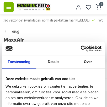
0
dag verzonden
(werkdagen, normale pakketten naar NL/BE/DE)
World wi
Terug
MaxxAir
Filters
Toestemming
Details
Over
Deze website maakt gebruik van cookies
 dag verzonden
(werkdagen, normale pakketten naar NL/BE/DE)
World wi
We gebruiken cookies om content en advertenties te
personaliseren, om functies voor social media te bieden
en om ons websiteverkeer te analyseren. Ook delen we
Klantenservice
informatie over uw gebruik van onze site met onze