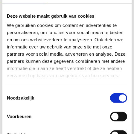
Op voorraad*
Op voorraad*
Deze website maakt gebruik van cookies
€339,00
€359,00
We gebruiken cookies om content en advertenties te
personaliseren, om functies voor social media te bieden
Vergelijk
Vergelijk
en om ons websiteverkeer te analyseren. Ook delen we
informatie over uw gebruik van onze site met onze
partners voor social media, adverteren en analyse. Deze
partners kunnen deze gegevens combineren met andere
informatie die u aan ze heeft verstrekt of die ze hebben
verzameld op basis van uw gebruik van hun services.
Toestemmingsselectie
FMT FMT Koelbox
FMT FMT Koelbox
Noodzakelijk
Fridge Q40
Fridge Q55
Op voorraad*
Op voorraad*
Voorkeuren
€359,00
€379,00