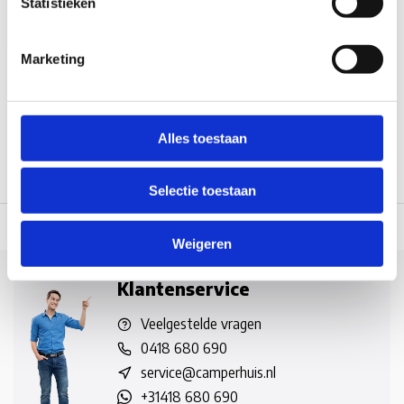
Statistieken
Vergelijk
Vergelijk
Marketing
1
Alles toestaan
Selectie toestaan
Voor 12:00 besteld, doorgaans dezelfde dag verzonden
(werkdagen, n
Weigeren
Klantenservice
Veelgestelde vragen
0418 680 690
service@camperhuis.nl
+31418 680 690