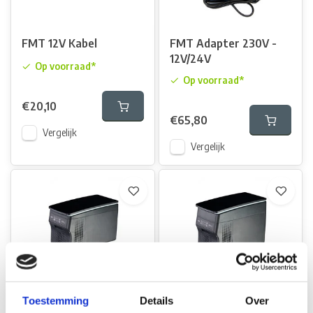
FMT 12V Kabel
FMT Adapter 230V -
12V/24V
Op voorraad*
Op voorraad*
€20,10
€65,80
Vergelijk
Vergelijk
FMT FMT Koelbox
FMT FMT Koelbox
Toestemming
Details
Over
Fridge Q26
Fridge Q36