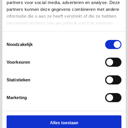
partners voor social media, adverteren en analyse. Deze
Veelgestelde vragen
partners kunnen deze gegevens combineren met andere
0418 680 690
informatie die u aan ze heeft verstrekt of die ze hebben
service@camperhuis.nl
verzameld op basis van uw gebruik van hun services.
+31418 680 690
Toestemmingsselectie
Noodzakelijk
Usefull links
Voorkeuren
Informatie
Statistieken
Contactgegevens
Marketing
Mis nooit meer onze aanbiedingen!
Abonneer
Alles toestaan