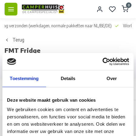
0
dag verzonden
(werkdagen, normale pakketten naar NL/BE/DE)
World wid
Terug
FMT Fridge
Filters
Toestemming
Details
Over
Deze website maakt gebruik van cookies
 dag verzonden
(werkdagen, normale pakketten naar NL/BE/DE)
World wi
We gebruiken cookies om content en advertenties te
personaliseren, om functies voor social media te bieden
en om ons websiteverkeer te analyseren. Ook delen we
Klantenservice
informatie over uw gebruik van onze site met onze