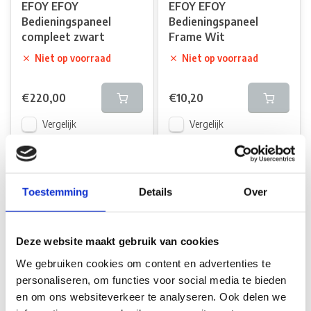
EFOY EFOY
EFOY EFOY
Bedieningspaneel
Bedieningspaneel
compleet zwart
Frame Wit
Niet op voorraad
Niet op voorraad
€220,00
€10,20
Vergelijk
Vergelijk
Toestemming
Details
Over
Deze website maakt gebruik van cookies
We gebruiken cookies om content en advertenties te
EFOY EFOY
EFOY EFOY
personaliseren, om functies voor social media te bieden
Bedieningspaneel
bedieningspaneel Kabel
en om ons websiteverkeer te analyseren. Ook delen we
Frame Zwart
10m