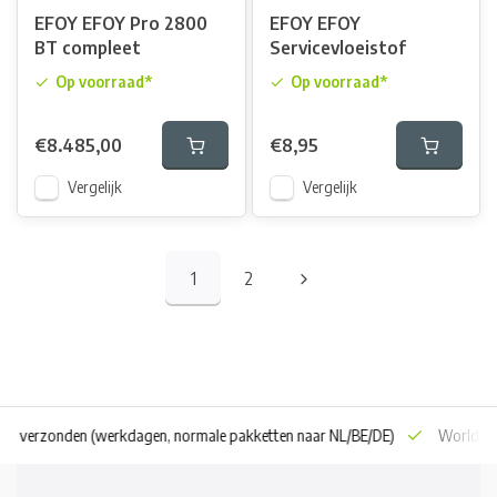
EFOY EFOY Pro 2800
EFOY EFOY
BT compleet
Servicevloeistof
Op voorraad*
Op voorraad*
€8.485,00
€8,95
Vergelijk
Vergelijk
1
2
 dag verzonden
(werkdagen, normale pakketten naar NL/BE/DE)
World wi