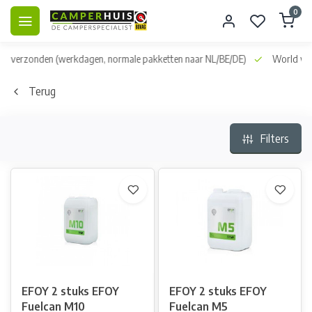
0
dag verzonden
(werkdagen, normale pakketten naar NL/BE/DE)
World wid
Terug
Filters
EFOY 2 stuks EFOY
EFOY 2 stuks EFOY
Fuelcan M10
Fuelcan M5