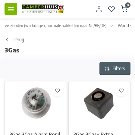
0
dag verzonden
(werkdagen, normale pakketten naar NL/BE/DE)
World wid
Terug
3Gas
Filters
3Gas 3Gas Alarm Rond
3Gas 3Gas+ Extra