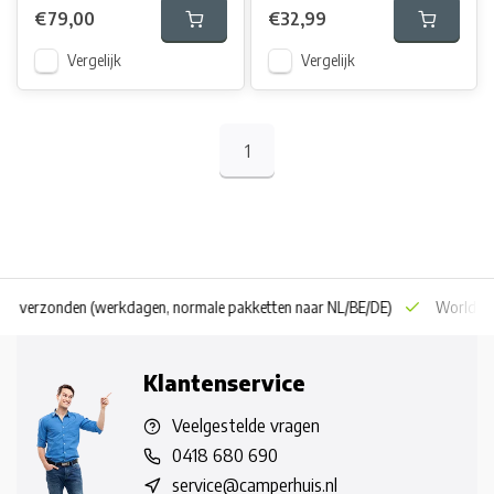
€79,00
€32,99
Vergelijk
Vergelijk
1
 dag verzonden
(werkdagen, normale pakketten naar NL/BE/DE)
World wi
Klantenservice
Veelgestelde vragen
0418 680 690
service@camperhuis.nl