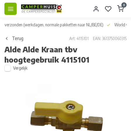
0
dag verzonden
(werkdagen, normale pakketten naar NL/BE/DE)
World wid
Terug
Art: 4115101
EAN: 3613750060315
Alde
Alde Kraan tbv
hoogtegebruik 4115101
Vergelijk