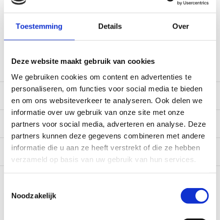
World wide shipping (normal size and weight packages)
Gratis verzending vanaf € 100,- naar NL en BE
*Zeer grote magazijnvoorraad direct beschikbaar voor
Toestemming
Details
Over
verzending. Een deel van de artikelen op voorraad in de
winkel, mail ons voor de beschikbaarheid in de winkel:
service@camperhuis.nl
Deze website maakt gebruik van cookies
We gebruiken cookies om content en advertenties te
personaliseren, om functies voor social media te bieden
Beschrijving
en om ons websiteverkeer te analyseren. Ook delen we
informatie over uw gebruik van onze site met onze
Specificaties
partners voor social media, adverteren en analyse. Deze
partners kunnen deze gegevens combineren met andere
informatie die u aan ze heeft verstrekt of die ze hebben
Reviews
0/10
verzameld op basis van uw gebruik van hun services.
Recent bekeken
Toestemmingsselectie
Noodzakelijk