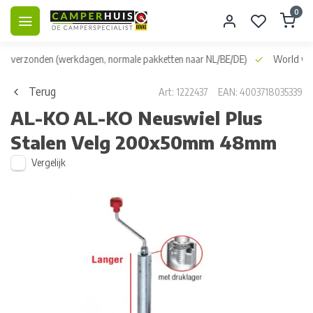
0
dag verzonden
(werkdagen, normale pakketten naar NL/BE/DE)
World wid
Terug
Art: 1222437
EAN: 4003718035339
AL-KO
AL-KO Neuswiel Plus
Stalen Velg 200x50mm 48mm
Vergelijk