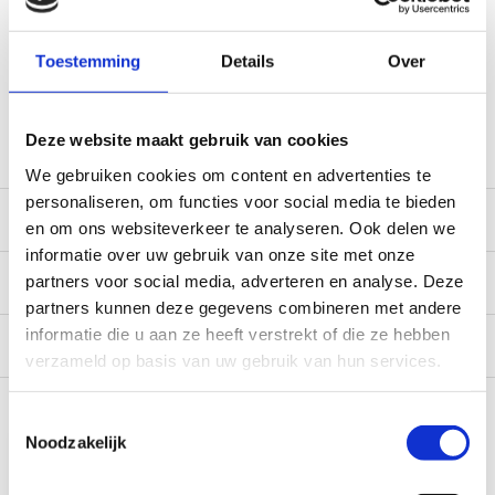
World wide shipping (normal size and weight packages)
Gratis verzending vanaf € 100,- naar NL en BE
Toestemming
Details
Over
*Zeer grote magazijnvoorraad direct beschikbaar voor
verzending. Een deel van de artikelen op voorraad in de
winkel, mail ons voor de beschikbaarheid in de winkel:
service@camperhuis.nl
Deze website maakt gebruik van cookies
We gebruiken cookies om content en advertenties te
personaliseren, om functies voor social media te bieden
Beschrijving
en om ons websiteverkeer te analyseren. Ook delen we
informatie over uw gebruik van onze site met onze
Specificaties
partners voor social media, adverteren en analyse. Deze
partners kunnen deze gegevens combineren met andere
informatie die u aan ze heeft verstrekt of die ze hebben
Reviews
0/10
verzameld op basis van uw gebruik van hun services.
Recent bekeken
Toestemmingsselectie
Noodzakelijk