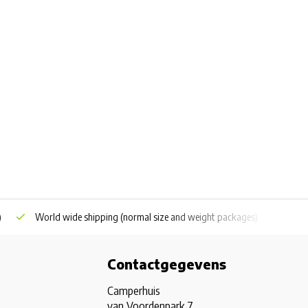
)
World wide shipping
(normal size and weight packages)
Grat
Contactgegevens
Camperhuis
van Voordenpark 7