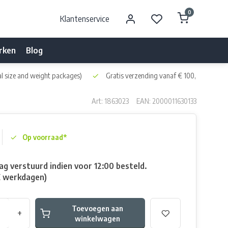
0
Klantenservice
rken
Blog
l size and weight packages)
Gratis verzending vanaf € 100,- naar NL 
Art: 1863023
EAN: 2000011630133
Op voorraad*
g verstuurd indien voor 12:00 besteld.
E werkdagen)
Toevoegen aan
+
winkelwagen