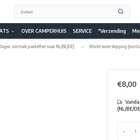
ATS
OVER CAMPERHUIS
SERVICE
*Verzending
Me
dagen, normale pakketten naar NL/BE/DE)
World wide shipping
(norma
€8,00
Vandaa
(NL/BE/D
-