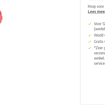
Knop voor 
Lees mee
Voor 1
(werkd
World 
Gratis
*Zeer 
verzend
winkel,
servic