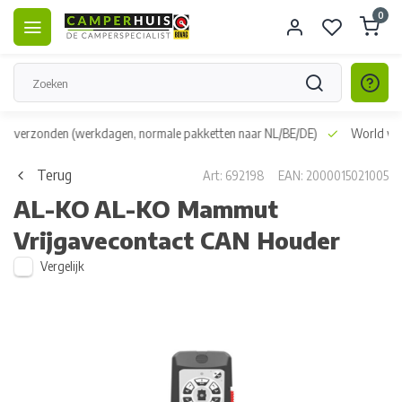
0
dag verzonden
(werkdagen, normale pakketten naar NL/BE/DE)
World wid
Terug
Art: 692198
EAN: 2000015021005
AL-KO
AL-KO Mammut
Vrijgavecontact CAN Houder
Vergelijk