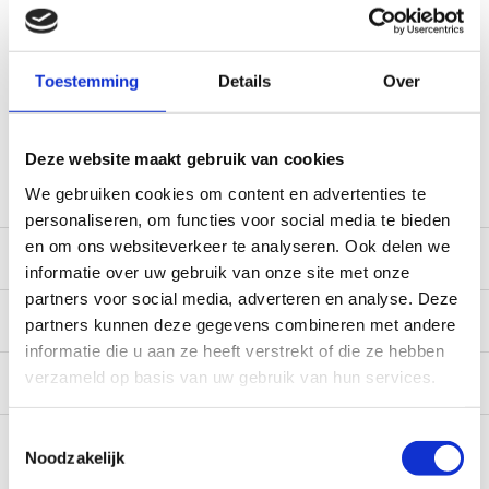
(werkdagen, normale pakketten naar NL/BE/DE)
World wide shipping (normal size and weight packages)
Gratis verzending vanaf € 100,- naar NL en BE
Toestemming
Details
Over
*Zeer grote magazijnvoorraad direct beschikbaar voor
verzending. Een deel van de artikelen op voorraad in de
winkel, mail ons voor de beschikbaarheid in de winkel:
Deze website maakt gebruik van cookies
service@camperhuis.nl
We gebruiken cookies om content en advertenties te
personaliseren, om functies voor social media te bieden
en om ons websiteverkeer te analyseren. Ook delen we
Beschrijving
informatie over uw gebruik van onze site met onze
partners voor social media, adverteren en analyse. Deze
Specificaties
partners kunnen deze gegevens combineren met andere
informatie die u aan ze heeft verstrekt of die ze hebben
verzameld op basis van uw gebruik van hun services.
Reviews
0/10
Recent bekeken
Toestemmingsselectie
Noodzakelijk