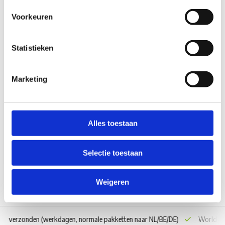
Voorkeuren
Statistieken
AL-KO AL-KO Mammut
Marketing
Vrijgavecontact CAN Houder
Op voorraad*
Alles toestaan
€38,75
Vergelijk
Selectie toestaan
Weigeren
 dag verzonden
(werkdagen, normale pakketten naar NL/BE/DE)
World wi