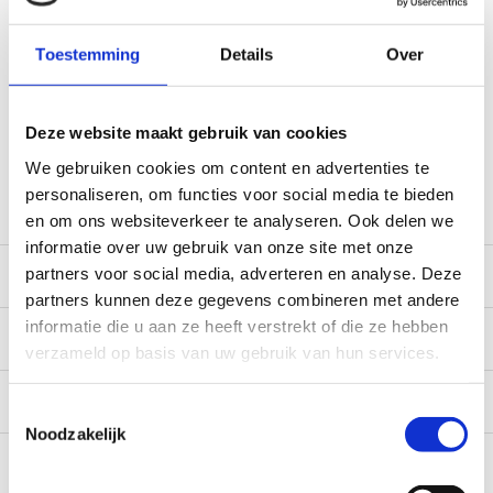
Voor 12:00 besteld, doorgaans dezelfde dag verzonden
(werkdagen, normale pakketten naar NL/BE/DE)
Toestemming
Details
Over
World wide shipping (normal size and weight packages)
Gratis verzending vanaf € 100,- naar NL en BE
*Zeer grote magazijnvoorraad direct beschikbaar voor
Deze website maakt gebruik van cookies
verzending. Een deel van de artikelen op voorraad in de
We gebruiken cookies om content en advertenties te
winkel, mail ons voor de beschikbaarheid in de winkel:
service@camperhuis.nl
personaliseren, om functies voor social media te bieden
en om ons websiteverkeer te analyseren. Ook delen we
informatie over uw gebruik van onze site met onze
Beschrijving
partners voor social media, adverteren en analyse. Deze
partners kunnen deze gegevens combineren met andere
informatie die u aan ze heeft verstrekt of die ze hebben
Specificaties
verzameld op basis van uw gebruik van hun services.
Reviews
0/10
Toestemmingsselectie
Noodzakelijk
Recent bekeken