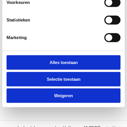
Voorkeuren
Statistieken
Marketing
AL-KO AL-KO Lagerbus
Oplooprem 60S/90S
Alles toestaan
Niet op voorraad
€29,00
Selectie toestaan
Vergelijk
Weigeren