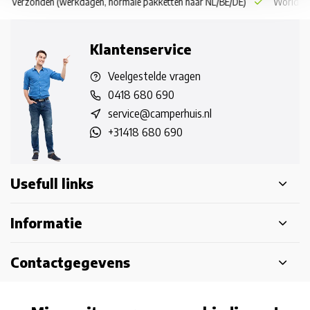
 dag verzonden
(werkdagen, normale pakketten naar NL/BE/DE)
World wi
Klantenservice
Veelgestelde vragen
0418 680 690
service@camperhuis.nl
+31418 680 690
Usefull links
Informatie
Contactgegevens