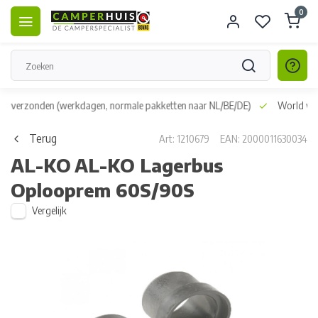
0
dag verzonden
(werkdagen, normale pakketten naar NL/BE/DE)
World wid
Terug
Art: 1210679
EAN: 2000011630034
AL-KO
AL-KO Lagerbus
Oplooprem 60S/90S
Vergelijk