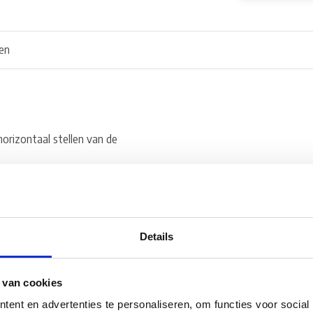
en
orizontaal stellen van de
-KO chassis reeds van de
de gaten eerst worden geboord
Details
 van cookies
ent en advertenties te personaliseren, om functies voor social