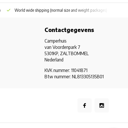
)
World wide shipping
(normal size and weight packages)
Grat
Contactgegevens
Camperhuis
van Voordenpark 7
5301KP, ZALTBOMMEL
Nederland
KVK nummer: 11041871
Btw nummer: NL813305135B01