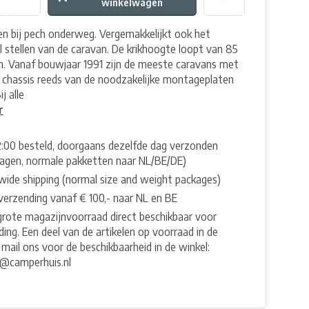
winkelwagen
en bij pech onderweg. Vergemakkelijkt ook het
l stellen van de caravan. De krikhoogte loopt van 85
 Vanaf bouwjaar 1991 zijn de meeste caravans met
chassis reeds van de noodzakelijke montageplaten
j alle
r
2:00 besteld, doorgaans dezelfde dag verzonden
agen, normale pakketten naar NL/BE/DE)
wide shipping (normal size and weight packages)
 verzending vanaf € 100,- naar NL en BE
grote magazijnvoorraad direct beschikbaar voor
ing. Een deel van de artikelen op voorraad in de
 mail ons voor de beschikbaarheid in de winkel:
e@camperhuis.nl