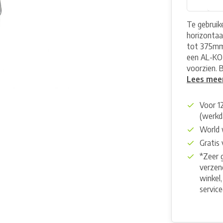
Te gebruik
horizontaa
tot 375mm.
een AL-KO 
voorzien. Bi
Lees mee
Voor 1
(werkd
World 
Gratis
*Zeer 
verzend
winkel,
servic