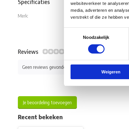
Specificaties
websiteverkeer te analyseren
media, adverteren en analys
Merk:
AL-KO
verstrekt of die ze hebben v
Toestemmingsselectie
Noodzakelijk
Reviews
0/10
Geen reviews gevonden
Weigeren
Je beoordeling toevoegen
Recent bekeken