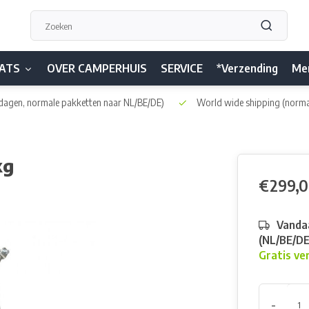
ATS
OVER CAMPERHUIS
SERVICE
*Verzending
Me
dagen, normale pakketten naar NL/BE/DE)
World wide shipping
(norma
kg
€299,
Vandaa
(NL/BE/D
Gratis ve
-