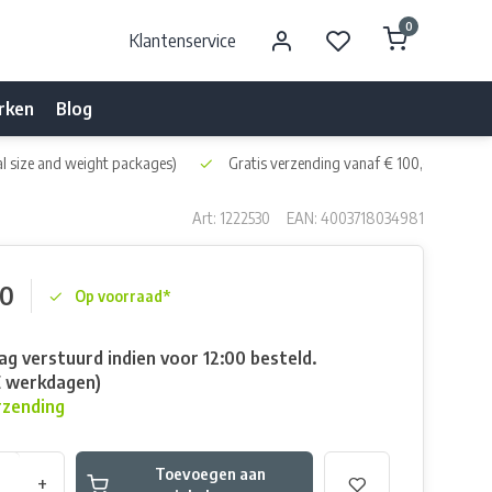
0
Klantenservice
rken
Blog
l size and weight packages)
Gratis verzending vanaf € 100,- naar NL 
Art: 1222530
EAN: 4003718034981
00
Op voorraad*
g verstuurd indien voor 12:00 besteld.
E werkdagen)
rzending
Toevoegen aan
+