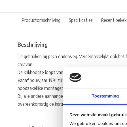
Productomschrijving
Specificaties
Recent bekek
Beschrijving
Te gebruiken bij pech onderweg. Vergemakkelijkt ook het h
caravan.
De krikhoogte loopt van 85 tot 375mm.
Vanaf bouwjaar 1991 zijn de meeste caravans met een AL
noodzakelijke montageplaten voorzien.
Bij alle andere aanhangers vanaf bouwjaar 1980 moeten 
Toestemming
overeenkomstig de instructies in de bedieningshandleiding.
Deze website maakt gebruik
We gebruiken cookies om cont