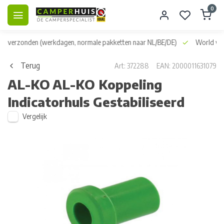
0
dag verzonden
(werkdagen, normale pakketten naar NL/BE/DE)
World wid
Terug
Art: 372288
EAN: 2000011631079
AL-KO
AL-KO Koppeling
Indicatorhuls Gestabiliseerd
Vergelijk