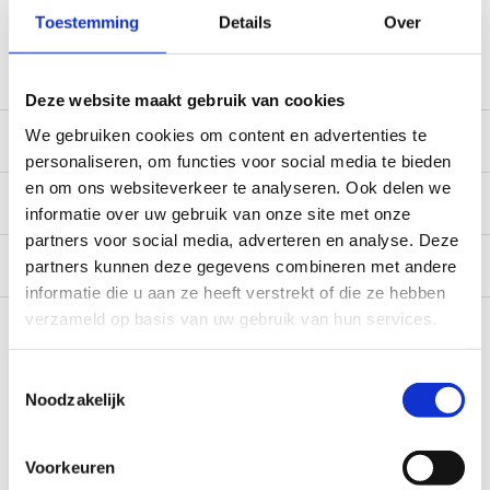
verzending. Een deel van de artikelen op voorraad in de
Toestemming
Details
Over
winkel, mail ons voor de beschikbaarheid in de winkel:
service@camperhuis.nl
Deze website maakt gebruik van cookies
We gebruiken cookies om content en advertenties te
Beschrijving
personaliseren, om functies voor social media te bieden
en om ons websiteverkeer te analyseren. Ook delen we
Specificaties
informatie over uw gebruik van onze site met onze
partners voor social media, adverteren en analyse. Deze
Reviews
0/10
partners kunnen deze gegevens combineren met andere
informatie die u aan ze heeft verstrekt of die ze hebben
Recent bekeken
verzameld op basis van uw gebruik van hun services.
Toestemmingsselectie
Noodzakelijk
Voorkeuren