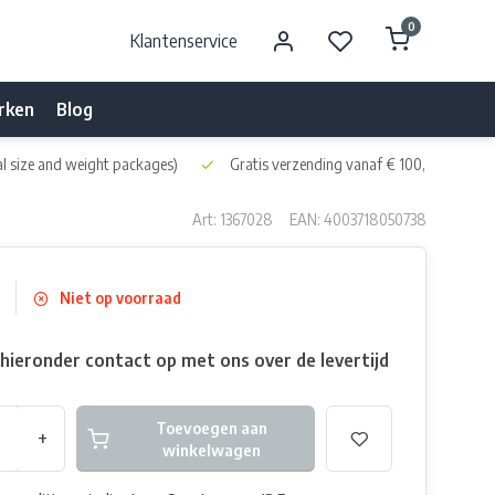
0
Klantenservice
rken
Blog
l size and weight packages)
Gratis verzending vanaf € 100,- naar NL 
Art: 1367028
EAN: 4003718050738
Niet op voorraad
ieronder contact op met ons over de levertijd
Toevoegen aan
+
winkelwagen