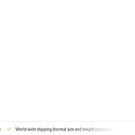
)
World wide shipping
(normal size and weight packages)
Grat