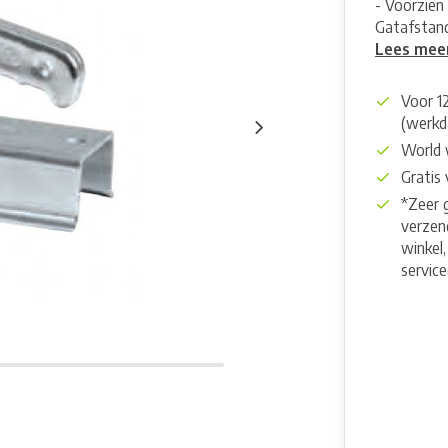
- Voorzien 
Gatafsta
Lees mee
Voor 1
(werkd
World 
Gratis
*Zeer 
verzend
winkel,
servic