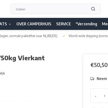
ATS
OVER CAMPERHUIS
SERVICE
*Verzending
Me
dagen, normale pakketten naar NL/BE/DE)
World wide shipping
(norma
750kg Vierkant
€50,50
lijk
Neem h
-