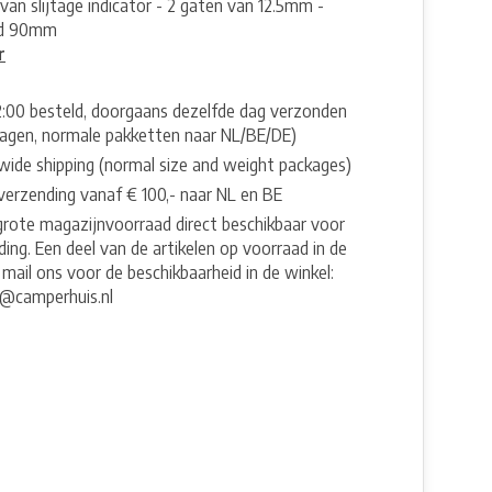
van slijtage indicator - 2 gaten van 12.5mm -
nd 90mm
r
2:00 besteld, doorgaans dezelfde dag verzonden
agen, normale pakketten naar NL/BE/DE)
wide shipping (normal size and weight packages)
 verzending vanaf € 100,- naar NL en BE
grote magazijnvoorraad direct beschikbaar voor
ing. Een deel van de artikelen op voorraad in de
 mail ons voor de beschikbaarheid in de winkel:
e@camperhuis.nl