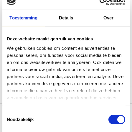
World wide shipping (normal size and weight packages)
Gratis verzending vanaf € 100,- naar NL en BE
Toestemming
Details
Over
*Zeer grote magazijnvoorraad direct beschikbaar voor
verzending. Een deel van de artikelen op voorraad in de
winkel, mail ons voor de beschikbaarheid in de winkel:
Deze website maakt gebruik van cookies
service@camperhuis.nl
We gebruiken cookies om content en advertenties te
personaliseren, om functies voor social media te bieden
Beschrijving
en om ons websiteverkeer te analyseren. Ook delen we
informatie over uw gebruik van onze site met onze
partners voor social media, adverteren en analyse. Deze
Specificaties
partners kunnen deze gegevens combineren met andere
informatie die u aan ze heeft verstrekt of die ze hebben
Reviews
0/10
verzameld op basis van uw gebruik van hun services.
Recent bekeken
Toestemmingsselectie
Noodzakelijk