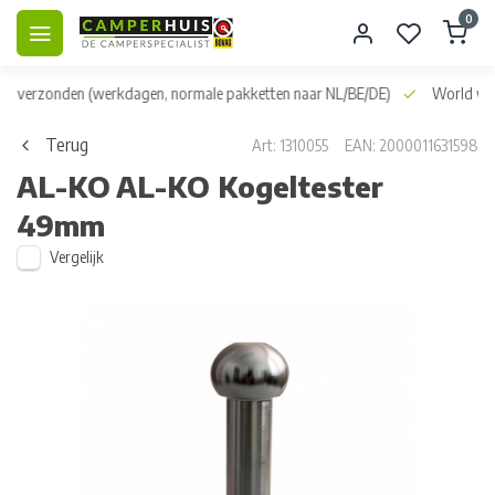
0
dag verzonden
(werkdagen, normale pakketten naar NL/BE/DE)
World wid
Terug
Art: 1310055
EAN: 2000011631598
AL-KO
AL-KO Kogeltester
49mm
Vergelijk