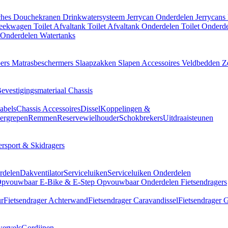
ches
Douchekranen
Drinkwatersysteem
Jerrycan Onderdelen
Jerrycans
teekwagen
Toilet Afvaltank
Toilet Afvaltank Onderdelen
Toilet Onderd
 Onderdelen
Watertanks
pers
Matrasbeschermers
Slaapzakken
Slapen Accessoires
Veldbedden
Z
evestigingsmateriaal
Chassis
abels
Chassis Accessoires
Dissel
Koppelingen &
ergrepen
Remmen
Reservewielhouder
Schokbrekers
Uitdraaisteunen
rsport & Skidragers
rdelen
Dakventilator
Serviceluiken
Serviceluiken Onderdelen
 Opvouwbaar
E-Bike & E-Step Opvouwbaar Onderdelen
Fietsendragers
ur
Fietsendrager Achterwand
Fietsendrager Caravandissel
Fietsendrager 
ervels
Gordijnen