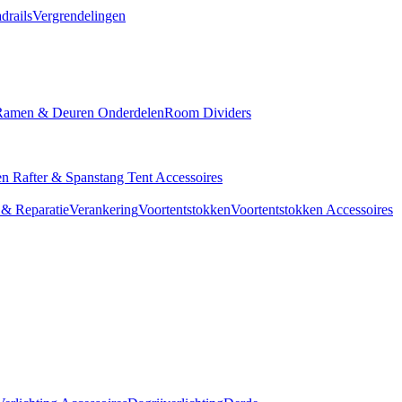
drails
Vergrendelingen
Ramen & Deuren Onderdelen
Room Dividers
en
Rafter & Spanstang
Tent Accessoires
& Reparatie
Verankering
Voortentstokken
Voortentstokken Accessoires