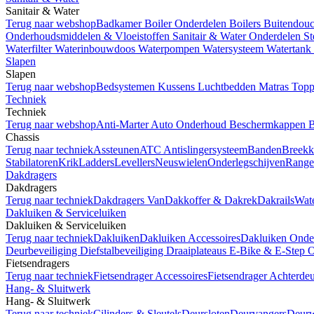
Sanitair & Water
Terug naar webshop
Badkamer
Boiler Onderdelen
Boilers
Buitendou
Onderhoudsmiddelen & Vloeistoffen
Sanitair & Water Onderdelen
S
Waterfilter
Waterinbouwdoos
Waterpompen
Watersysteem
Watertank
Slapen
Slapen
Terug naar webshop
Bedsystemen
Kussens
Luchtbedden
Matras Top
Techniek
Techniek
Terug naar webshop
Anti-Marter
Auto Onderhoud
Beschermkappen
B
Chassis
Terug naar techniek
Assteunen
ATC Antislingersysteem
Banden
Breekk
Stabilatoren
Krik
Ladders
Levellers
Neuswielen
Onderlegschijven
Range
Dakdragers
Dakdragers
Terug naar techniek
Dakdragers Van
Dakkoffer & Dakrek
Dakrails
Wate
Dakluiken & Serviceluiken
Dakluiken & Serviceluiken
Terug naar techniek
Dakluiken
Dakluiken Accessoires
Dakluiken Onde
Deurbeveiliging
Diefstalbeveiliging
Draaiplateaus
E-Bike & E-Step
Fietsendragers
Terug naar techniek
Fietsendrager Accessoires
Fietsendrager Achterde
Hang- & Sluitwerk
Hang- & Sluitwerk
Terug naar techniek
Cilinders & Sleutels
Deursloten
Deurvangers
Deurw