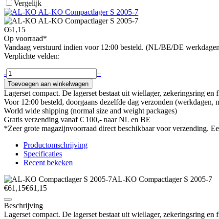
Vergelijk
€61,15
Op voorraad*
Vandaag verstuurd indien voor 12:00 besteld. (NL/BE/DE werkdage
Verplichte velden:
-
+
Toevoegen aan winkelwagen
Lagerset compact. De lagerset bestaat uit wiellager, zekeringsring en 
Voor 12:00 besteld, doorgaans dezelfde dag verzonden (werkdagen,
World wide shipping (normal size and weight packages)
Gratis verzending vanaf € 100,- naar NL en BE
*Zeer grote magazijnvoorraad direct beschikbaar voor verzending. Een
Productomschrijving
Specificaties
Recent bekeken
AL-KO Compactlager S 2005-7
€61,15
€61,15
Beschrijving
Lagerset compact. De lagerset bestaat uit wiellager, zekeringsring en 