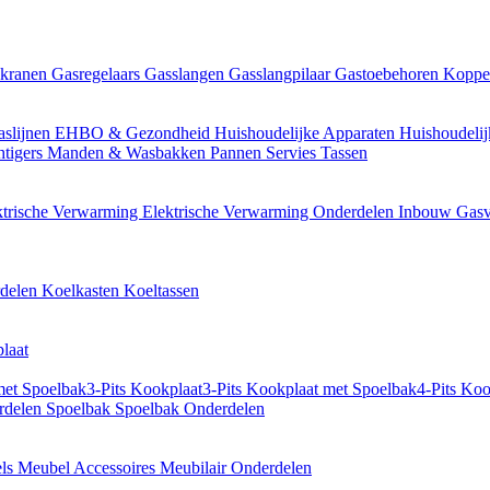
kranen
Gasregelaars
Gasslangen
Gasslangpilaar
Gastoebehoren
Koppe
slijnen
EHBO & Gezondheid
Huishoudelijke Apparaten
Huishoudeli
htigers
Manden & Wasbakken
Pannen
Servies
Tassen
ktrische Verwarming
Elektrische Verwarming Onderdelen
Inbouw Gas
rdelen
Koelkasten
Koeltassen
laat
met Spoelbak
3-Pits Kookplaat
3-Pits Kookplaat met Spoelbak
4-Pits Koo
rdelen
Spoelbak
Spoelbak Onderdelen
els
Meubel Accessoires
Meubilair Onderdelen