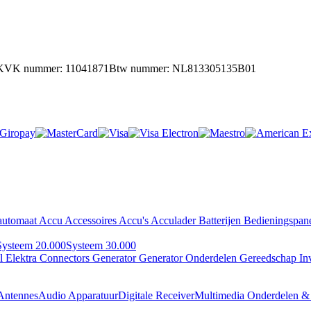
KVK nummer: 11041871
Btw nummer: NL813305135B01
automaat
Accu Accessoires
Accu's
Acculader
Batterijen
Bedieningspan
Systeem 20.000
Systeem 30.000
al
Elektra Connectors
Generator
Generator Onderdelen
Gereedschap
In
Antennes
Audio Apparatuur
Digitale Receiver
Multimedia Onderdelen & 