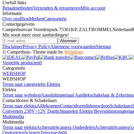
Usefull links
Betaalmethoden
Verzenden & retourneren
Mijn account
Informatie
Over ons
Blog
Merken
Categorieën
Contactgegevens
Camperhuis
van Voordenpark 7
5301KP, ZALTBOMMEL
Nederland
Mis nooit meer onze aanbiedingen!
Abonneer
Disclaimer
Privacy Policy
Algemene voorwaarden
Sitemap
© Camperhuis
- Theme made by
Webdinge
Vergelijk producten
0
Categorieën
WEBSHOP
WEBSHOP
Terug naar categorieën
Elektra
Elektra
Terug naar webshop
Aansluitmateriaal
Aardlekschakelaar & Zekering
Contactdozen & Schakelaars
Terug naar elektra
Afdekramen
Contactdozen
Inbouwdoos
Schakelaars
Converters 230V>12V
Daglichtpanelen
Elektra Bevestigingsmateria
Multimedia
Multimedia
Terug naar elektra
Achteruitrijcamera Onderdelen
Achteruitrijcamera's
Onderdelen
Schotels
Televisies
Wifi