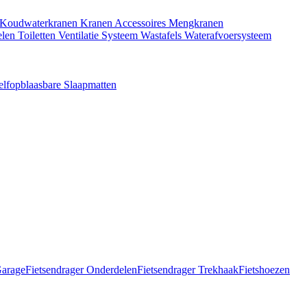
Koudwaterkranen
Kranen Accessoires
Mengkranen
elen
Toiletten
Ventilatie Systeem
Wastafels
Waterafvoersysteem
elfopblaasbare Slaapmatten
Garage
Fietsendrager Onderdelen
Fietsendrager Trekhaak
Fietshoezen