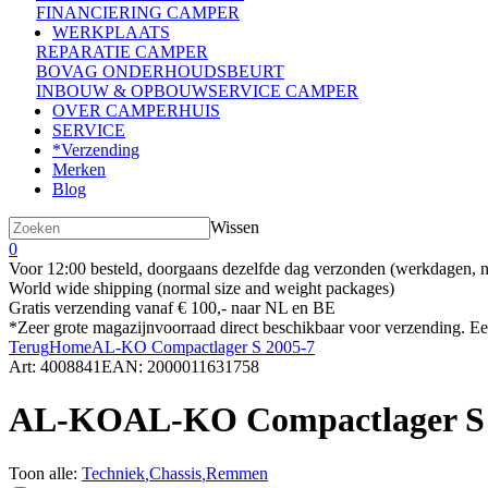
FINANCIERING CAMPER
WERKPLAATS
REPARATIE CAMPER
BOVAG ONDERHOUDSBEURT
INBOUW & OPBOUWSERVICE CAMPER
OVER CAMPERHUIS
SERVICE
*Verzending
Merken
Blog
Wissen
0
Voor 12:00 besteld, doorgaans dezelfde dag verzonden
(werkdagen, 
World wide shipping
(normal size and weight packages)
Gratis verzending vanaf € 100,- naar NL en BE
*Zeer grote magazijnvoorraad direct beschikbaar voor verzending.
Ee
Terug
Home
AL-KO Compactlager S 2005-7
Art: 4008841
EAN: 2000011631758
AL-KO
AL-KO Compactlager S
Toon alle:
Techniek
,
Chassis
,
Remmen