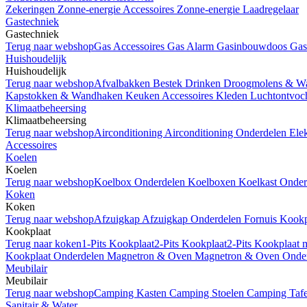
Zekeringen
Zonne-energie Accessoires
Zonne-energie Laadregelaar
Gastechniek
Gastechniek
Terug naar webshop
Gas Accessoires
Gas Alarm
Gasinbouwdoos
Gas
Huishoudelijk
Huishoudelijk
Terug naar webshop
Afvalbakken
Bestek
Drinken
Droogmolens & Wa
Kapstokken & Wandhaken
Keuken Accessoires
Kleden
Luchtontvoc
Klimaatbeheersing
Klimaatbeheersing
Terug naar webshop
Airconditioning
Airconditioning Onderdelen
Ele
Accessoires
Koelen
Koelen
Terug naar webshop
Koelbox Onderdelen
Koelboxen
Koelkast Onde
Koken
Koken
Terug naar webshop
Afzuigkap
Afzuigkap Onderdelen
Fornuis
Kookp
Kookplaat
Terug naar koken
1-Pits Kookplaat
2-Pits Kookplaat
2-Pits Kookplaat 
Kookplaat Onderdelen
Magnetron & Oven
Magnetron & Oven Onde
Meubilair
Meubilair
Terug naar webshop
Camping Kasten
Camping Stoelen
Camping Taf
Sanitair & Water