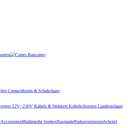
elen
Contactdozen & Schakelaars
verters 12V>230V
Kabels & Stekkers
Kabelschoenen
Laadregelaars
Accessoires
Multimedia Spelers
Navigatie
Parkeersensoren
Schotel