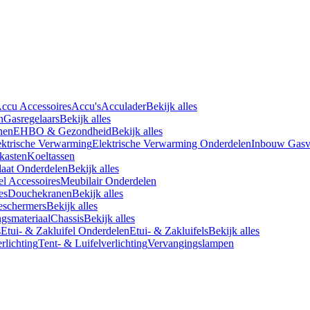
ccu Accessoires
Accu's
Acculader
Bekijk alles
n
Gasregelaars
Bekijk alles
nen
EHBO & Gezondheid
Bekijk alles
ektrische Verwarming
Elektrische Verwarming Onderdelen
Inbouw Gasv
kasten
Koeltassen
aat Onderdelen
Bekijk alles
l Accessoires
Meubilair Onderdelen
es
Douchekranen
Bekijk alles
eschermers
Bekijk alles
ngsmateriaal
Chassis
Bekijk alles
s
Etui- & Zakluifel Onderdelen
Etui- & Zakluifels
Bekijk alles
erlichting
Tent- & Luifelverlichting
Vervangingslampen