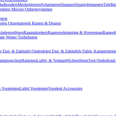
ladhouders
Meubelgrepen
Scharnieren
Snappers
Spanjoletstangen
Tafelbla
rdelen
Movers
Opbergsystemen
ment
delen
Opzetspiegels
Ramen & Deuren
olatiegordijnen
Raamuitzetters
Raamverduistering & Horrengaas
Ramen
atie
Winter Toebehoren
ls
Etui- & Zakluifel Onderdelen
Etui- & Zakluifels
Fabric
Kampeertent
ampingschep
Haringen
Luifel- & Tenttapijt
Scheerlijnen
Tent Onderhoud 
 Voortenten
Luifel Voortenten
Voortent Accessoires