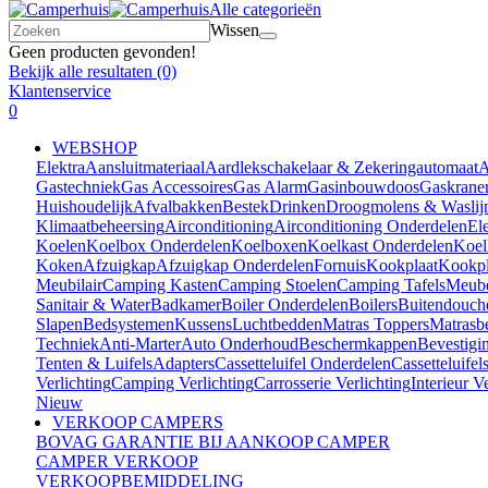
Alle categorieën
Wissen
Geen producten gevonden!
Bekijk alle resultaten
(0)
Klantenservice
0
WEBSHOP
Elektra
Aansluitmateriaal
Aardlekschakelaar & Zekeringautomaat
A
Gastechniek
Gas Accessoires
Gas Alarm
Gasinbouwdoos
Gaskrane
Huishoudelijk
Afvalbakken
Bestek
Drinken
Droogmolens & Waslij
Klimaatbeheersing
Airconditioning
Airconditioning Onderdelen
El
Koelen
Koelbox Onderdelen
Koelboxen
Koelkast Onderdelen
Koel
Koken
Afzuigkap
Afzuigkap Onderdelen
Fornuis
Kookplaat
Kookpl
Meubilair
Camping Kasten
Camping Stoelen
Camping Tafels
Meube
Sanitair & Water
Badkamer
Boiler Onderdelen
Boilers
Buitendouch
Slapen
Bedsystemen
Kussens
Luchtbedden
Matras Toppers
Matrasb
Techniek
Anti-Marter
Auto Onderhoud
Beschermkappen
Bevestigi
Tenten & Luifels
Adapters
Cassetteluifel Onderdelen
Cassetteluifel
Verlichting
Camping Verlichting
Carrosserie Verlichting
Interieur V
Nieuw
VERKOOP CAMPERS
BOVAG GARANTIE BIJ AANKOOP CAMPER
CAMPER VERKOOP
VERKOOPBEMIDDELING