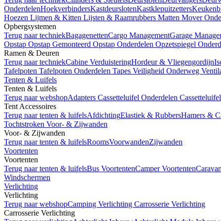
Onderdelen
Hoekverbinders
Kastdeursloten
Kastklepuitzetters
Keukenb
Hoezen
Lijmen & Kitten
Lijsten & Raamrubbers
Matten
Mover Onde
Opbergsystemen
Terug naar techniek
Bagagenetten
Cargo Management
Garage Manage
Opstap
Opstap Gemonteerd
Opstap Onderdelen
Opzetspiegel Onder
Ramen & Deuren
Terug naar techniek
Cabine Verduistering
Hordeur & Vliegengordijn
Is
Tafelpoten
Tafelpoten Onderdelen
Tapes
Veiligheid Onderweg
Ventil
Tenten & Luifels
Tenten & Luifels
Terug naar webshop
Adapters
Cassetteluifel Onderdelen
Cassetteluife
Tent Accessoires
Terug naar tenten & luifels
Afdichting
Elastiek & Rubbers
Hamers & C
Tochtstroken
Voor- & Zijwanden
Voor- & Zijwanden
Terug naar tenten & luifels
Rooms
Voorwanden
Zijwanden
Voortenten
Voortenten
Terug naar tenten & luifels
Bus Voortenten
Camper Voortenten
Caravan
Windschermen
Verlichting
Verlichting
Terug naar webshop
Camping Verlichting
Carrosserie Verlichting
Carrosserie Verlichting