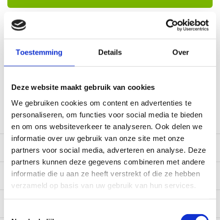
Voor 12:00 besteld, doorgaans dezelfde dag verzonden
(werkdagen, normale pakketten naar NL/BE/DE)
World wide shipping (normal size and weight packages)
Toestemming
Details
Over
Gratis verzending vanaf € 100,- naar NL en BE
*Zeer grote magazijnvoorraad direct beschikbaar voor
Deze website maakt gebruik van cookies
verzending. Een deel van de artikelen op voorraad in de
winkel, mail ons voor de beschikbaarheid in de winkel:
We gebruiken cookies om content en advertenties te
service@camperhuis.nl
personaliseren, om functies voor social media te bieden
en om ons websiteverkeer te analyseren. Ook delen we
informatie over uw gebruik van onze site met onze
Beschrijving
partners voor social media, adverteren en analyse. Deze
partners kunnen deze gegevens combineren met andere
informatie die u aan ze heeft verstrekt of die ze hebben
Specificaties
verzameld op basis van uw gebruik van hun services.
Reviews
0/10
Toestemmingsselectie