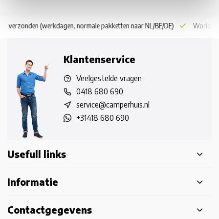
 dag verzonden
(werkdagen, normale pakketten naar NL/BE/DE)
World wi
Klantenservice
Veelgestelde vragen
0418 680 690
service@camperhuis.nl
+31418 680 690
Usefull links
Informatie
Contactgegevens