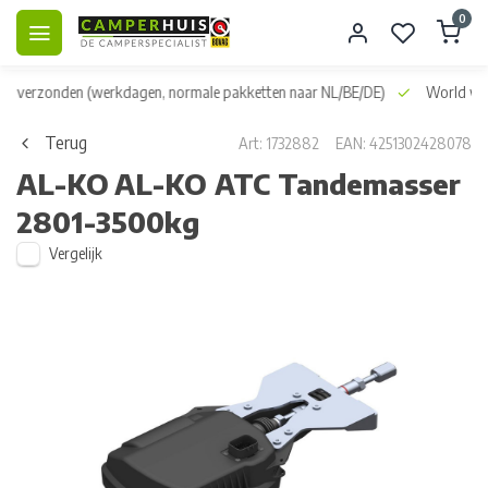
0
dag verzonden
(werkdagen, normale pakketten naar NL/BE/DE)
World wid
Terug
Art: 1732882
EAN: 4251302428078
AL-KO
AL-KO ATC Tandemasser
2801-3500kg
Vergelijk