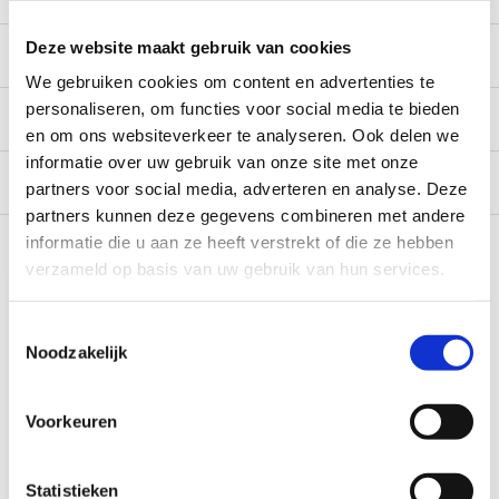
Deze website maakt gebruik van cookies
Beschrijving
We gebruiken cookies om content en advertenties te
personaliseren, om functies voor social media te bieden
Specificaties
en om ons websiteverkeer te analyseren. Ook delen we
informatie over uw gebruik van onze site met onze
Reviews
0/10
partners voor social media, adverteren en analyse. Deze
partners kunnen deze gegevens combineren met andere
Recent bekeken
informatie die u aan ze heeft verstrekt of die ze hebben
verzameld op basis van uw gebruik van hun services.
Toestemmingsselectie
Noodzakelijk
Voorkeuren
AL-KO AL-KO ATC Stelschroef
Statistieken