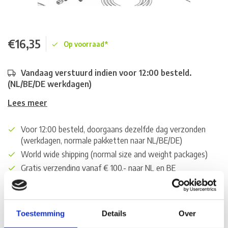
€16,35
Op voorraad*
Vandaag verstuurd indien voor 12:00 besteld.
(NL/BE/DE werkdagen)
Lees meer
Voor 12:00 besteld, doorgaans dezelfde dag verzonden
(werkdagen, normale pakketten naar NL/BE/DE)
World wide shipping (normal size and weight packages)
Gratis verzending vanaf € 100,- naar NL en BE
*Zeer grote magazijnvoorraad direct beschikbaar voor
verzending. Een deel van de artikelen op voorraad in de
winkel, mail ons voor de beschikbaarheid in de winkel:
Toestemming
Details
Over
service@camperhuis.nl