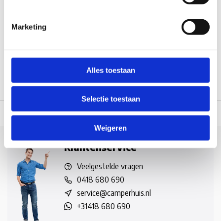
Op voorraad*
Marketing
€16,35
Vergelijk
Alles toestaan
Selectie toestaan
 dag verzonden
(werkdagen, normale pakketten naar NL/BE/DE)
World wi
Weigeren
Klantenservice
Veelgestelde vragen
0418 680 690
service@camperhuis.nl
+31418 680 690