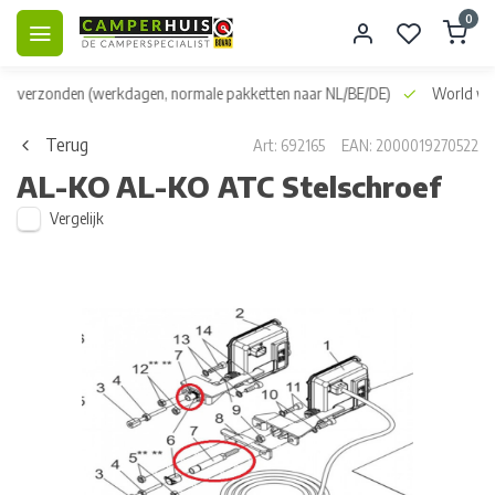
0
dag verzonden
(werkdagen, normale pakketten naar NL/BE/DE)
World wid
Terug
Art: 692165
EAN: 2000019270522
AL-KO
AL-KO ATC Stelschroef
Vergelijk