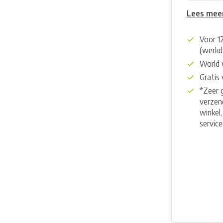
Lees mee
Voor 1
(werkd
World 
Gratis
*Zeer 
verzend
winkel,
servic