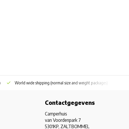
)
World wide shipping
(normal size and weight packages)
Grat
Contactgegevens
Camperhuis
van Voordenpark 7
5301KP, ZALTBOMMEL