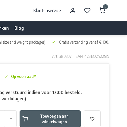
0
Klantenservice
rken
Blog
l size and weight packages)
Gratis verzending vanaf € 100,- naar NL 
Art: 380307
EAN: 4251302422519
Op voorraad*
g verstuurd indien voor 12:00 besteld.
E werkdagen)
Toevoegen aan
+
winkelwagen