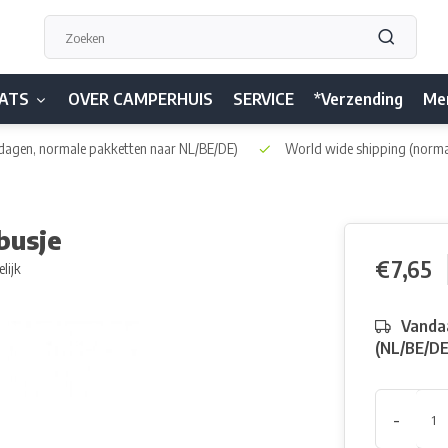
ATS
OVER CAMPERHUIS
SERVICE
*Verzending
Me
dagen, normale pakketten naar NL/BE/DE)
World wide shipping
(norma
busje
€7,65
lijk
Vandaa
(NL/BE/D
-