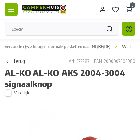
0
dag verzonden
(werkdagen, normale pakketten naar NL/BE/DE)
World wid
Terug
Art: 372287
EAN: 2000007006980
AL-KO
AL-KO AKS 2004-3004
signaalknop
Vergelijk