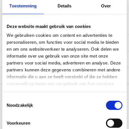
*Zeer grote magazijnvoorraad direct beschikbaar voor
Toestemming
Details
Over
verzending. Een deel van de artikelen op voorraad in de
winkel, mail ons voor de beschikbaarheid in de winkel:
service@camperhuis.nl
Deze website maakt gebruik van cookies
We gebruiken cookies om content en advertenties te
Beschrijving
personaliseren, om functies voor social media te bieden
en om ons websiteverkeer te analyseren. Ook delen we
informatie over uw gebruik van onze site met onze
Specificaties
partners voor social media, adverteren en analyse. Deze
partners kunnen deze gegevens combineren met andere
Reviews
0/10
informatie die u aan ze heeft verstrekt of die ze hebben
verzameld op basis van uw gebruik van hun services.
Recent bekeken
Toestemmingsselectie
Noodzakelijk
Voorkeuren