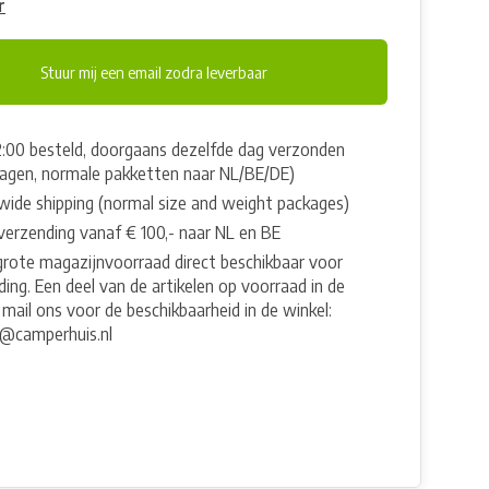
r
Stuur mij een email zodra leverbaar
2:00 besteld, doorgaans dezelfde dag verzonden
agen, normale pakketten naar NL/BE/DE)
wide shipping (normal size and weight packages)
 verzending vanaf € 100,- naar NL en BE
grote magazijnvoorraad direct beschikbaar voor
ing. Een deel van de artikelen op voorraad in de
 mail ons voor de beschikbaarheid in de winkel:
e@camperhuis.nl