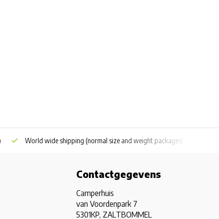
)
World wide shipping
(normal size and weight packages)
Grat
Contactgegevens
Camperhuis
van Voordenpark 7
5301KP, ZALTBOMMEL