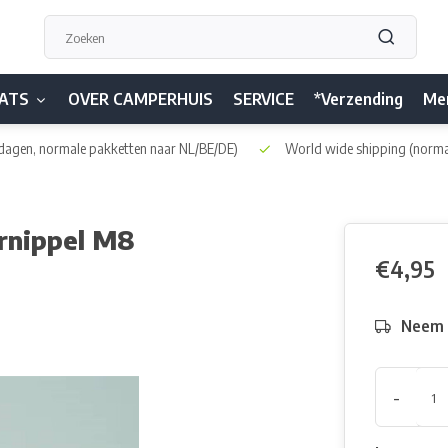
ATS
OVER CAMPERHUIS
SERVICE
*Verzending
Me
dagen, normale pakketten naar NL/BE/DE)
World wide shipping
(norma
rnippel M8
€4,95
Neem h
-