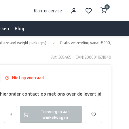
0
Klantenservice
rken
Blog
l size and weight packages)
Gratis verzending vanaf € 100,- naar NL 
Art: 368469
EAN: 2000011631840
Niet op voorraad
ieronder contact op met ons over de levertijd
Toevoegen aan
+
winkelwagen