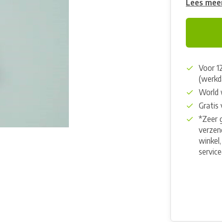
Lees mee
Voor 1
(werkd
World 
Gratis
*Zeer 
verzend
winkel,
servic