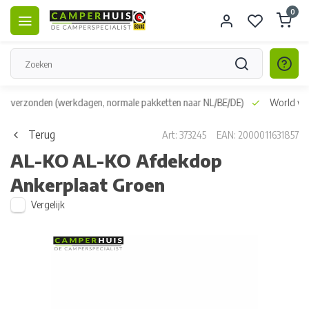
0
dag verzonden
(werkdagen, normale pakketten naar NL/BE/DE)
World wid
Terug
Art: 373245
EAN: 2000011631857
AL-KO
AL-KO Afdekdop
Ankerplaat Groen
Vergelijk