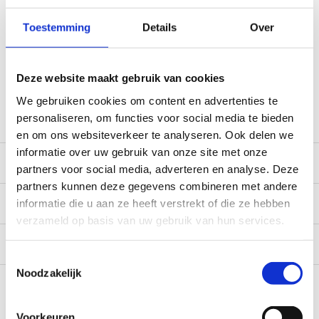
(werkdagen, normale pakketten naar NL/BE/DE)
World wide shipping (normal size and weight packages)
Toestemming
Details
Over
Gratis verzending vanaf € 100,- naar NL en BE
*Zeer grote magazijnvoorraad direct beschikbaar voor
verzending. Een deel van de artikelen op voorraad in de
Deze website maakt gebruik van cookies
winkel, mail ons voor de beschikbaarheid in de winkel:
We gebruiken cookies om content en advertenties te
service@camperhuis.nl
personaliseren, om functies voor social media te bieden
en om ons websiteverkeer te analyseren. Ook delen we
informatie over uw gebruik van onze site met onze
Beschrijving
partners voor social media, adverteren en analyse. Deze
partners kunnen deze gegevens combineren met andere
Specificaties
informatie die u aan ze heeft verstrekt of die ze hebben
verzameld op basis van uw gebruik van hun services.
Reviews
0/10
Toestemmingsselectie
Recent bekeken
Noodzakelijk
Voorkeuren