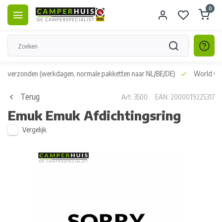
0
dag verzonden
(werkdagen, normale pakketten naar NL/BE/DE)
World wid
Terug
Art: 3500
EAN: 2000019225317
Emuk
Emuk Afdichtingsring
Vergelijk