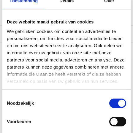
Toestemming
Details
Over
winkel, mail ons voor de beschikbaarheid in de winkel:
service@camperhuis.nl
Deze website maakt gebruik van cookies
We gebruiken cookies om content en advertenties te
Beschrijving
personaliseren, om functies voor social media te bieden
en om ons websiteverkeer te analyseren. Ook delen we
Specificaties
informatie over uw gebruik van onze site met onze
partners voor social media, adverteren en analyse. Deze
Reviews
partners kunnen deze gegevens combineren met andere
0/10
informatie die u aan ze heeft verstrekt of die ze hebben
Recent bekeken
verzameld op basis van uw gebruik van hun services.
Toestemmingsselectie
Noodzakelijk
Voorkeuren