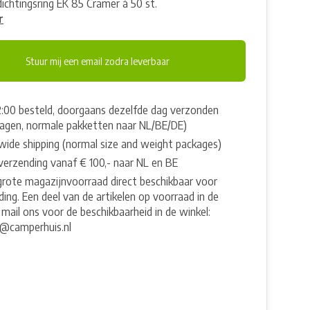
ichtingsring EK 85 Cramer à 50 st.
r
Stuur mij een email zodra leverbaar
2:00 besteld, doorgaans dezelfde dag verzonden
agen, normale pakketten naar NL/BE/DE)
wide shipping (normal size and weight packages)
 verzending vanaf € 100,- naar NL en BE
grote magazijnvoorraad direct beschikbaar voor
ing. Een deel van de artikelen op voorraad in de
 mail ons voor de beschikbaarheid in de winkel:
e@camperhuis.nl