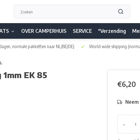
ATS
OVER CAMPERHUIS
SERVICE
*Verzending
Me
dagen, normale pakketten naar NL/BE/DE)
World wide shipping
(norma
s.
g 1mm EK 85
€6,20
Neem h
-