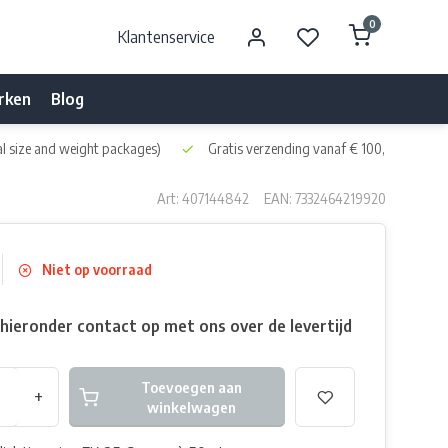
0
Klantenservice
rken
Blog
l size and weight packages)
Gratis verzending vanaf € 100,- naar NL 
Art: 407144842
EAN: 7332464219920
Niet op voorraad
ieronder contact op met ons over de levertijd
Toevoegen aan
+
winkelwagen