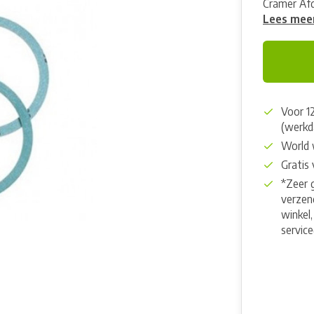
Cramer Afd
Lees mee
Voor 1
(werkd
World 
Gratis
*Zeer 
verzend
winkel,
servic