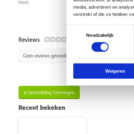
Merk:
Cramer
media, adverteren en analys
verstrekt of die ze hebben v
Toestemmingsselectie
Noodzakelijk
Reviews
0/10
Geen reviews gevonden
Weigeren
Je beoordeling toevoegen
Recent bekeken