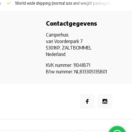
)
World wide shipping
(normal size and weight packages)
Grat
Contactgegevens
Camperhuis
van Voordenpark 7
5301KP, ZALTBOMMEL
Nederland
KVK nummer: 11041871
Btw nummer: NL813305135B01