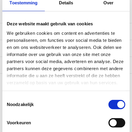
winkel, mail ons voor de beschikbaarheid in de winkel:
Toestemming
Details
Over
service@camperhuis.nl
Deze website maakt gebruik van cookies
Beschrijving
We gebruiken cookies om content en advertenties te
personaliseren, om functies voor social media te bieden
en om ons websiteverkeer te analyseren. Ook delen we
Specificaties
informatie over uw gebruik van onze site met onze
partners voor social media, adverteren en analyse. Deze
Reviews
0/10
partners kunnen deze gegevens combineren met andere
informatie die u aan ze heeft verstrekt of die ze hebben
Recent bekeken
verzameld op basis van uw gebruik van hun services.
Toestemmingsselectie
Noodzakelijk
Voorkeuren