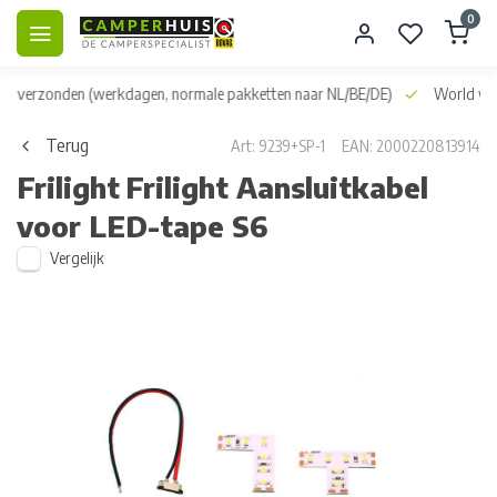
0
dag verzonden
(werkdagen, normale pakketten naar NL/BE/DE)
World wid
Terug
Art: 9239+SP-1
EAN: 2000220813914
Frilight
Frilight Aansluitkabel
voor LED-tape S6
Vergelijk