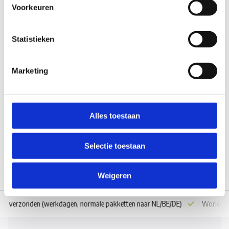
Voorkeuren
Statistieken
DoubleLock DoubleLock
Aankoppelhulp Stop & Dock
Marketing
Op voorraad*
€61,05
Alles toestaan
Vergelijk
Selectie toestaan
Weigeren
 dag verzonden
(werkdagen, normale pakketten naar NL/BE/DE)
World wi