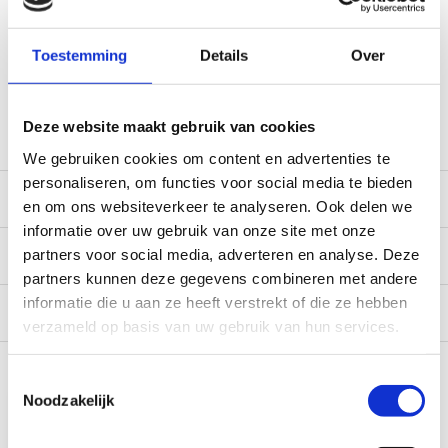
World wide shipping (normal size and weight packages)
Gratis verzending vanaf € 100,- naar NL en BE
Toestemming
Details
Over
*Zeer grote magazijnvoorraad direct beschikbaar voor
verzending. Een deel van de artikelen op voorraad in de
winkel, mail ons voor de beschikbaarheid in de winkel:
service@camperhuis.nl
Deze website maakt gebruik van cookies
We gebruiken cookies om content en advertenties te
personaliseren, om functies voor social media te bieden
Beschrijving
en om ons websiteverkeer te analyseren. Ook delen we
informatie over uw gebruik van onze site met onze
Specificaties
partners voor social media, adverteren en analyse. Deze
partners kunnen deze gegevens combineren met andere
informatie die u aan ze heeft verstrekt of die ze hebben
Reviews
0/10
verzameld op basis van uw gebruik van hun services.
Recent bekeken
Toestemmingsselectie
Noodzakelijk