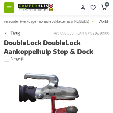
0
dag verzonden
(werkdagen, normale pakketten naar NL/BE/DE)
World wid
Terug
Art: 090-090
EAN: 8718226720900
DoubleLock
DoubleLock
Aankoppelhulp Stop & Dock
Vergelijk