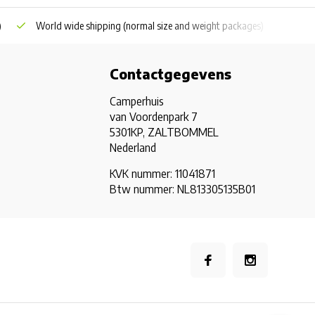
)
World wide shipping
(normal size and weight packages)
Grat
Contactgegevens
Camperhuis
van Voordenpark 7
5301KP, ZALTBOMMEL
Nederland
KVK nummer: 11041871
Btw nummer: NL813305135B01