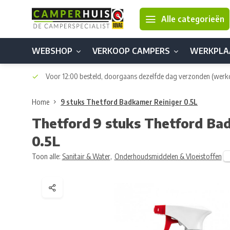
Alle categorieën
WEBSHOP
VERKOOP CAMPERS
WERKPLA
Voor 12:00 besteld, doorgaans dezelfde dag verzonden
(werk
Home
9 stuks Thetford Badkamer Reiniger 0.5L
Thetford
9 stuks Thetford Ba
0.5L
Toon alle:
Sanitair & Water
,
Onderhoudsmiddelen & Vloeistoffen