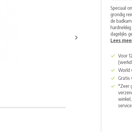
Speciaal o
grondig re
de badkame
hardnekkig 
dagelijks g
Lees mee
Voor 1
(werkd
World 
Gratis
*Zeer 
verzend
winkel,
servic