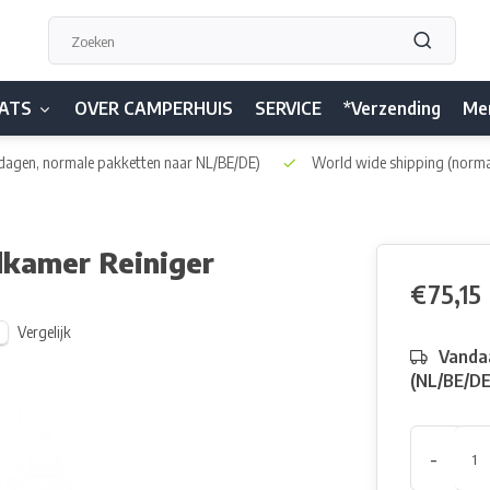
ATS
OVER CAMPERHUIS
SERVICE
*Verzending
Me
dagen, normale pakketten naar NL/BE/DE)
World wide shipping
(norma
dkamer Reiniger
€75,15
Vergelijk
Vandaa
(NL/BE/D
-