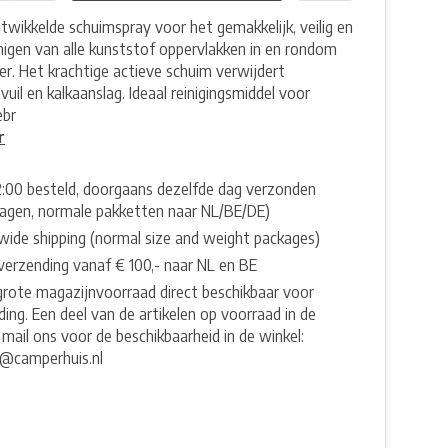
ntwikkelde schuimspray voor het gemakkelijk, veilig en
inigen van alle kunststof oppervlakken in en rondom
r. Het krachtige actieve schuim verwijdert
vuil en kalkaanslag. Ideaal reinigingsmiddel voor
ebr
r
2:00 besteld, doorgaans dezelfde dag verzonden
agen, normale pakketten naar NL/BE/DE)
wide shipping (normal size and weight packages)
 verzending vanaf € 100,- naar NL en BE
grote magazijnvoorraad direct beschikbaar voor
ing. Een deel van de artikelen op voorraad in de
 mail ons voor de beschikbaarheid in de winkel:
e@camperhuis.nl