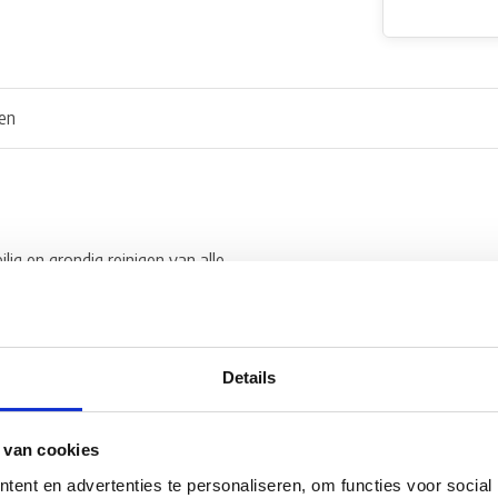
en
ig en grondig reinigen van alle
 kalkaanslag.
 een aangename frisse geur.
Details
 van cookies
ent en advertenties te personaliseren, om functies voor social