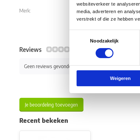
websiteverkeer te analyseren
Merk:
Thetford
media, adverteren en analys
verstrekt of die ze hebben v
Toestemmingsselectie
Noodzakelijk
Reviews
0/10
Geen reviews gevonden
Weigeren
Je beoordeling toevoegen
Recent bekeken