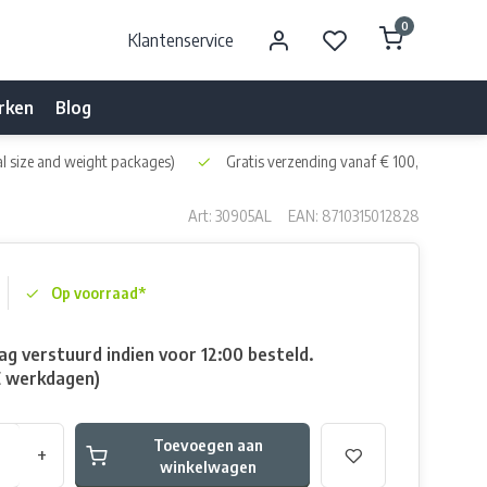
0
Klantenservice
rken
Blog
l size and weight packages)
Gratis verzending vanaf € 100,- naar NL 
Art: 30905AL
EAN: 8710315012828
Op voorraad*
g verstuurd indien voor 12:00 besteld.
E werkdagen)
Toevoegen aan
+
winkelwagen