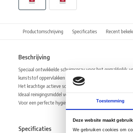
Productomschrijving
Specificaties
Recent bekek
Beschrijving
Speciaal ontwikkelde schuimspray voor het gemakkelijk, veil
kunststof oppervlakken in en rondom de badkamer.
Het krachtige actieve schuim verwijdert hardnekkig vuil en
Ideaal reinigingsmiddel voor dagelijks gebruik. Zorgt voor
Toestemming
Voor een perfecte hygiënische reiniging en stralende glans!
Deze website maakt gebruik
Specificaties
We gebruiken cookies om cont