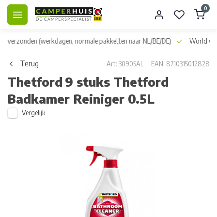
0
dag verzonden
(werkdagen, normale pakketten naar NL/BE/DE)
World wid
Terug
Art: 30905AL
EAN: 8710315012828
Thetford
9 stuks Thetford
Badkamer Reiniger 0.5L
Vergelijk