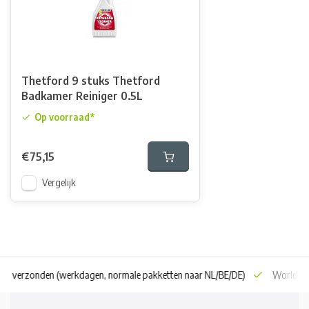
Thetford 9 stuks Thetford
Badkamer Reiniger 0.5L
Op voorraad*
€75,15
Vergelijk
 dag verzonden
(werkdagen, normale pakketten naar NL/BE/DE)
World wi