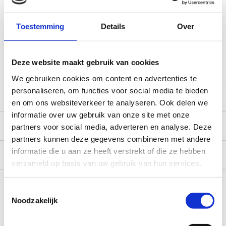
Gratis verzending vanaf € 100,- naar NL en BE
*Zeer grote magazijnvoorraad direct beschikbaar voor
Toestemming
Details
Over
verzending. Een deel van de artikelen op voorraad in de
winkel, mail ons voor de beschikbaarheid in de winkel:
service@camperhuis.nl
Deze website maakt gebruik van cookies
We gebruiken cookies om content en advertenties te
personaliseren, om functies voor social media te bieden
Beschrijving
en om ons websiteverkeer te analyseren. Ook delen we
informatie over uw gebruik van onze site met onze
Specificaties
partners voor social media, adverteren en analyse. Deze
partners kunnen deze gegevens combineren met andere
informatie die u aan ze heeft verstrekt of die ze hebben
Reviews
0/10
verzameld op basis van uw gebruik van hun services.
Recent bekeken
Toestemmingsselectie
Noodzakelijk