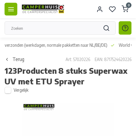
0
dag verzonden
(werkdagen, normale pakketten naar NL/BE/DE)
World wid
Terug
Art: 57020226
EAN: 8717524620226
123Producten
8 stuks Superwax
UV met ETU Sprayer
Vergelijk