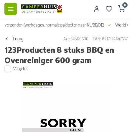
0
dag verzonden
(werkdagen, normale pakketten naar NL/BE/DE)
World wid
Terug
Art: 57800600
EAN: 8717524647667
123Producten
8 stuks BBQ en
Ovenreiniger 600 gram
Vergelijk