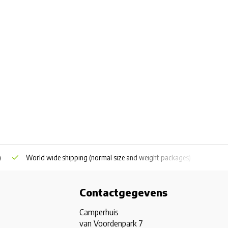
)
World wide shipping
(normal size and weight packages)
Grat
Contactgegevens
Camperhuis
van Voordenpark 7