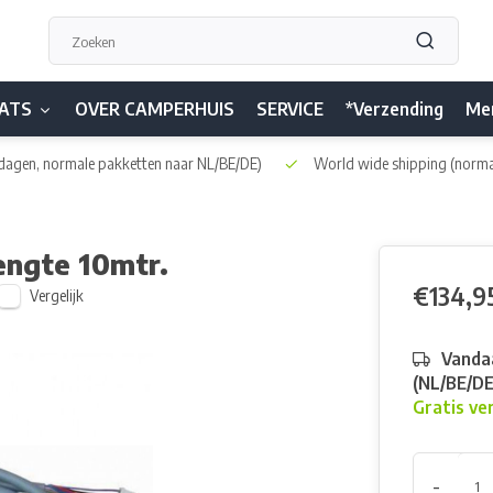
ATS
OVER CAMPERHUIS
SERVICE
*Verzending
Me
dagen, normale pakketten naar NL/BE/DE)
World wide shipping
(norma
engte 10mtr.
€134,9
Vergelijk
Vandaa
(NL/BE/D
Gratis ve
-