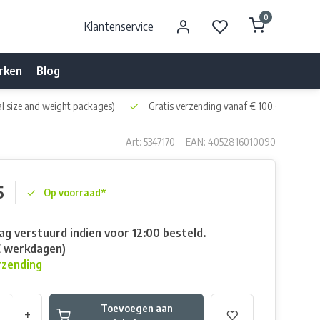
0
Klantenservice
rken
Blog
l size and weight packages)
Gratis verzending vanaf € 100,- naar NL 
Art: 5347170
EAN: 4052816010090
5
Op voorraad*
g verstuurd indien voor 12:00 besteld.
E werkdagen)
rzending
Toevoegen aan
+