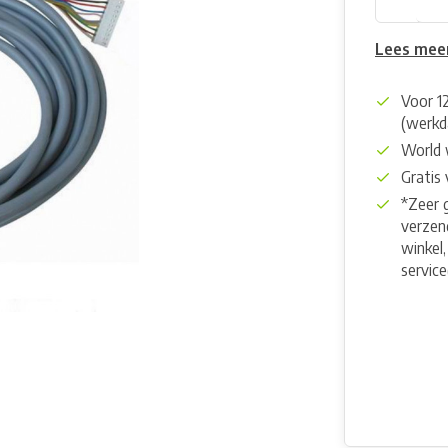
Lees mee
Voor 1
(werkd
World 
Gratis
*Zeer 
verzend
winkel,
servic