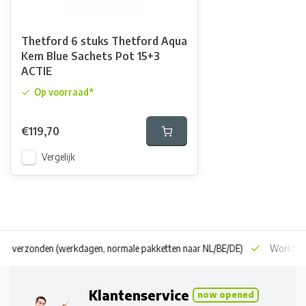
Thetford 6 stuks Thetford Aqua
Kem Blue Sachets Pot 15+3
ACTIE
Op voorraad*
€119,70
Vergelijk
 dag verzonden
(werkdagen, normale pakketten naar NL/BE/DE)
World wi
Klantenservice
now opened