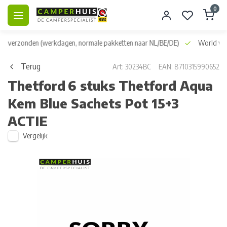
0
dag verzonden
(werkdagen, normale pakketten naar NL/BE/DE)
World wid
Terug
Art: 30234BC
EAN: 8710315990652
Thetford
6 stuks Thetford Aqua
Kem Blue Sachets Pot 15+3
ACTIE
Vergelijk