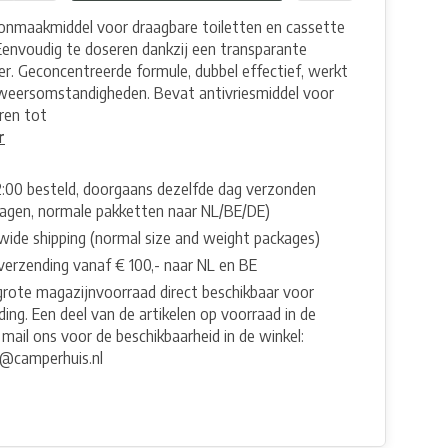
onmaakmiddel voor draagbare toiletten en cassette
 Eenvoudig te doseren dankzij een transparante
r. Geconcentreerde formule, dubbel effectief, werkt
 weersomstandigheden. Bevat antivriesmiddel voor
ren tot
r
2:00 besteld, doorgaans dezelfde dag verzonden
agen, normale pakketten naar NL/BE/DE)
wide shipping (normal size and weight packages)
 verzending vanaf € 100,- naar NL en BE
grote magazijnvoorraad direct beschikbaar voor
ing. Een deel van de artikelen op voorraad in de
 mail ons voor de beschikbaarheid in de winkel:
e@camperhuis.nl