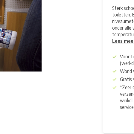
Sterk scho
toiletten.
niveaumete
onder alle
temperatu
Lees mee
Voor 1
(werkd
World 
Gratis
*Zeer 
verzend
winkel,
servic