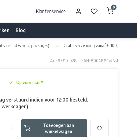
0
Klantenservice
rken
Blog
l size and weight packages)
Gratis verzending vanaf € 100,- naar NL 
Art: 97310-028
EAN: 8004815174651
Op voorraad*
g verstuurd indien voor 12:00 besteld.
E werkdagen)
Toevoegen aan
+
winkelwagen