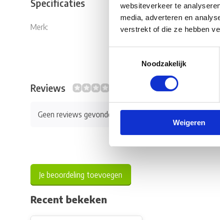
Specificaties
websiteverkeer te analyseren
media, adverteren en analys
Merk:
Fiamma
verstrekt of die ze hebben v
Toestemmingsselectie
Noodzakelijk
Reviews
0/10
Geen reviews gevonden
Weigeren
Je beoordeling toevoegen
Recent bekeken