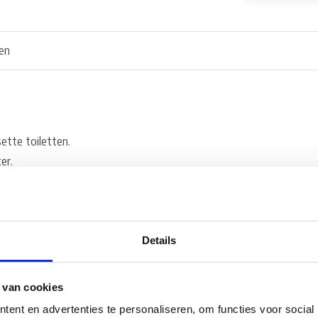
en
ette toiletten.
er.
alle weersomstandigheden.
onaangename geurtjes. Houdt de
Details
 van cookies
ent en advertenties te personaliseren, om functies voor social