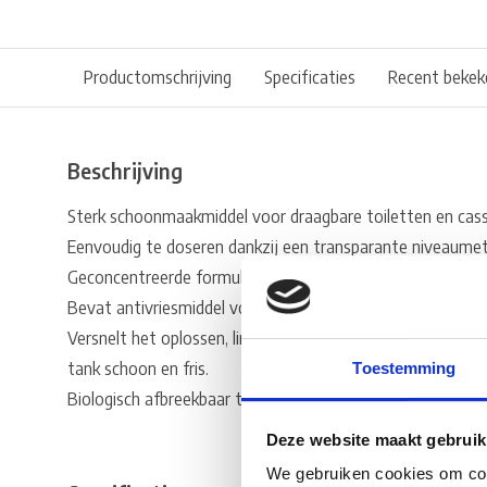
Productomschrijving
Specificaties
Recent bekek
Beschrijving
Sterk schoonmaakmiddel voor draagbare toiletten en cass
Eenvoudig te doseren dankzij een transparante niveaumet
Geconcentreerde formule, dubbel effectief, werkt onder 
Bevat antivriesmiddel voor temperaturen tot -20°C.
Versnelt het oplossen, limiteert de vorming van gas en 
tank schoon en fris.
Toestemming
Biologisch afbreekbaar tot 90%.
Deze website maakt gebruik
We gebruiken cookies om cont