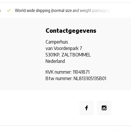
)
World wide shipping
(normal size and weight packages)
Grat
Contactgegevens
Camperhuis
van Voordenpark 7
5301KP, ZALTBOMMEL
Nederland
KVK nummer: 11041871
Btw nummer: NL813305135B01