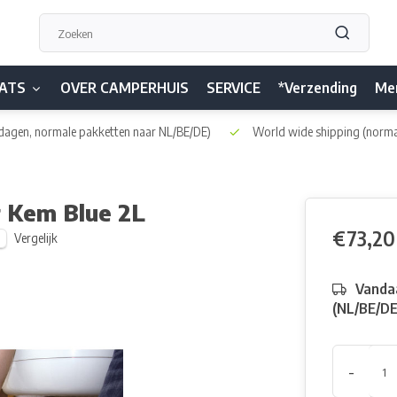
ATS
OVER CAMPERHUIS
SERVICE
*Verzending
Me
dagen, normale pakketten naar NL/BE/DE)
World wide shipping
(norma
 Kem Blue 2L
€73,20
Vergelijk
Vandaa
(NL/BE/D
-