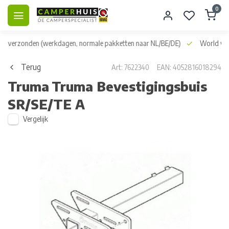
0
dag verzonden
(werkdagen, normale pakketten naar NL/BE/DE)
World wid
Terug
Art: 7622340
EAN: 4052816018294
Truma
Truma Bevestigingsbuis
SR/SE/TE A
Vergelijk