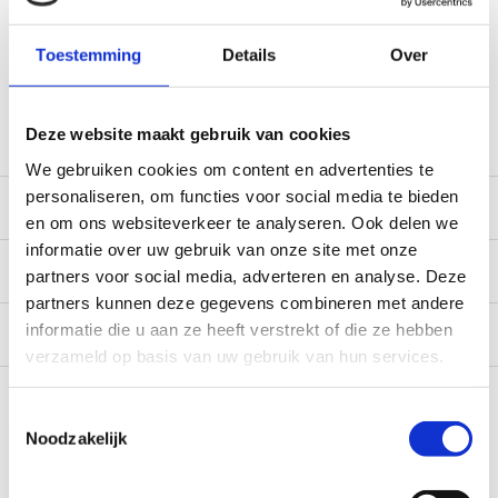
Gratis verzending vanaf € 100,- naar NL en BE
*Zeer grote magazijnvoorraad direct beschikbaar voor
Toestemming
Details
Over
verzending. Een deel van de artikelen op voorraad in de
winkel, mail ons voor de beschikbaarheid in de winkel:
service@camperhuis.nl
Deze website maakt gebruik van cookies
We gebruiken cookies om content en advertenties te
personaliseren, om functies voor social media te bieden
Beschrijving
en om ons websiteverkeer te analyseren. Ook delen we
informatie over uw gebruik van onze site met onze
Specificaties
partners voor social media, adverteren en analyse. Deze
partners kunnen deze gegevens combineren met andere
informatie die u aan ze heeft verstrekt of die ze hebben
Reviews
0/10
verzameld op basis van uw gebruik van hun services.
Recent bekeken
Toestemmingsselectie
Noodzakelijk