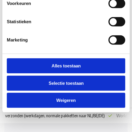
Voorkeuren
Statistieken
Campking Campking Scheerlijn
Driegatsspanner 3m
Marketing
Op voorraad*
€1,20
Alles toestaan
Vergelijk
Selectie toestaan
Weigeren
 dag verzonden
(werkdagen, normale pakketten naar NL/BE/DE)
World wi