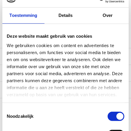
Gratis verzending vanaf € 100,- naar NL en BE
*Zeer grote magazijnvoorraad direct beschikbaar voor
Toestemming
Details
Over
verzending. Een deel van de artikelen op voorraad in de
winkel, mail ons voor de beschikbaarheid in de winkel:
service@camperhuis.nl
Deze website maakt gebruik van cookies
We gebruiken cookies om content en advertenties te
personaliseren, om functies voor social media te bieden
Beschrijving
en om ons websiteverkeer te analyseren. Ook delen we
informatie over uw gebruik van onze site met onze
Specificaties
partners voor social media, adverteren en analyse. Deze
partners kunnen deze gegevens combineren met andere
informatie die u aan ze heeft verstrekt of die ze hebben
Reviews
0/10
verzameld op basis van uw gebruik van hun services.
Recent bekeken
Toestemmingsselectie
Noodzakelijk