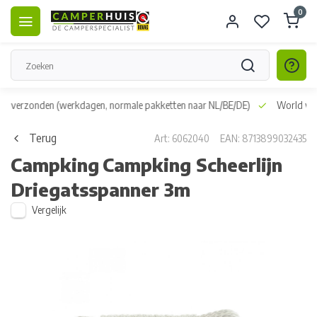
0
dag verzonden
(werkdagen, normale pakketten naar NL/BE/DE)
World wid
Terug
Art: 6062040
EAN: 8713899032435
Campking
Campking Scheerlijn
Driegatsspanner 3m
Vergelijk