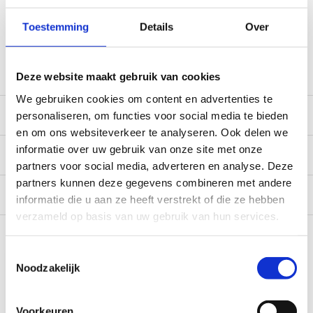
*Zeer grote magazijnvoorraad direct beschikbaar voor
Toestemming
Details
Over
verzending. Een deel van de artikelen op voorraad in de
winkel, mail ons voor de beschikbaarheid in de winkel:
service@camperhuis.nl
Deze website maakt gebruik van cookies
We gebruiken cookies om content en advertenties te
Beschrijving
personaliseren, om functies voor social media te bieden
en om ons websiteverkeer te analyseren. Ook delen we
informatie over uw gebruik van onze site met onze
Specificaties
partners voor social media, adverteren en analyse. Deze
partners kunnen deze gegevens combineren met andere
Reviews
0/10
informatie die u aan ze heeft verstrekt of die ze hebben
verzameld op basis van uw gebruik van hun services.
Recent bekeken
Toestemmingsselectie
Noodzakelijk
Voorkeuren