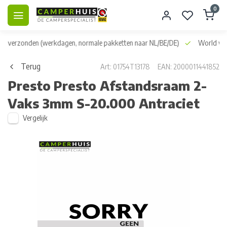
0
dag verzonden
(werkdagen, normale pakketten naar NL/BE/DE)
World wid
Terug
Art: 01754T13178
EAN: 2000011441852
Presto
Presto Afstandsraam 2-
Vaks 3mm S-20.000 Antraciet
Vergelijk