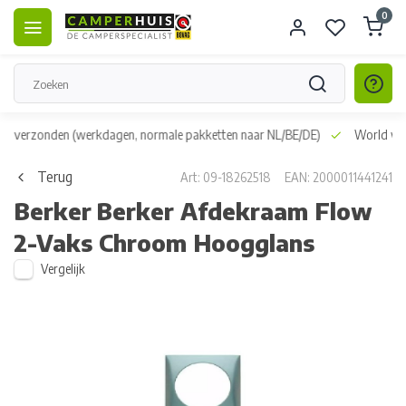
0
dag verzonden
(werkdagen, normale pakketten naar NL/BE/DE)
World wid
Terug
Art: 09-18262518
EAN: 2000011441241
Berker
Berker Afdekraam Flow
2-Vaks Chroom Hoogglans
Vergelijk