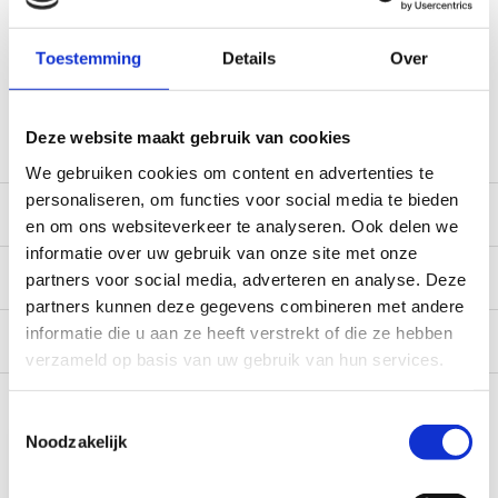
Gratis verzending vanaf € 100,- naar NL en BE
*Zeer grote magazijnvoorraad direct beschikbaar voor
Toestemming
Details
Over
verzending. Een deel van de artikelen op voorraad in de
winkel, mail ons voor de beschikbaarheid in de winkel:
service@camperhuis.nl
Deze website maakt gebruik van cookies
We gebruiken cookies om content en advertenties te
personaliseren, om functies voor social media te bieden
Beschrijving
en om ons websiteverkeer te analyseren. Ook delen we
informatie over uw gebruik van onze site met onze
Specificaties
partners voor social media, adverteren en analyse. Deze
partners kunnen deze gegevens combineren met andere
informatie die u aan ze heeft verstrekt of die ze hebben
Reviews
0/10
verzameld op basis van uw gebruik van hun services.
Recent bekeken
Toestemmingsselectie
Noodzakelijk