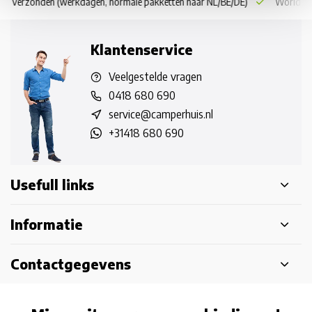
 dag verzonden
(werkdagen, normale pakketten naar NL/BE/DE)
World wi
Klantenservice
Veelgestelde vragen
0418 680 690
service@camperhuis.nl
+31418 680 690
Usefull links
Informatie
Contactgegevens