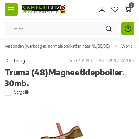
0
dag verzonden
(werkdagen, normale pakketten naar NL/BE/DE)
World wid
Terug
Art: 6206390
EAN: 4052816019307
Truma
(48)Magneetklepboiler.
30mb.
Vergelijk