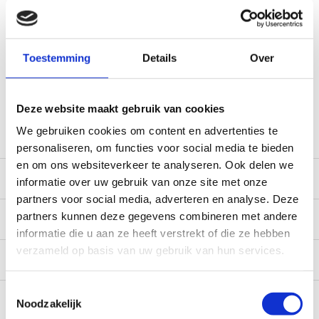
Voor 12:00 besteld, doorgaans dezelfde dag verzonden
(werkdagen, normale pakketten naar NL/BE/DE)
World wide shipping (normal size and weight packages)
Toestemming
Details
Over
Gratis verzending vanaf € 100,- naar NL en BE
*Zeer grote magazijnvoorraad direct beschikbaar voor
verzending. Een deel van de artikelen op voorraad in de
Deze website maakt gebruik van cookies
winkel, mail ons voor de beschikbaarheid in de winkel:
service@camperhuis.nl
We gebruiken cookies om content en advertenties te
personaliseren, om functies voor social media te bieden
en om ons websiteverkeer te analyseren. Ook delen we
Beschrijving
informatie over uw gebruik van onze site met onze
partners voor social media, adverteren en analyse. Deze
partners kunnen deze gegevens combineren met andere
Specificaties
informatie die u aan ze heeft verstrekt of die ze hebben
verzameld op basis van uw gebruik van hun services.
Reviews
0/10
Recent bekeken
Toestemmingsselectie
Noodzakelijk