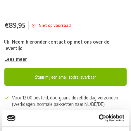
€89,95
Niet op voorraad
Neem hieronder contact op met ons over de
levertijd
Lees meer
Stuur mij een email zodra leverbaar
Voor 12:00 besteld, doorgaans dezelfde dag verzonden
(werkdagen, normale pakketten naar NL/BE/DE)
World wide shipping (normal size and weight packages)
Gratis verzending vanaf € 100,- naar NL en BE
*Zeer grote magazijnvoorraad direct beschikbaar voor