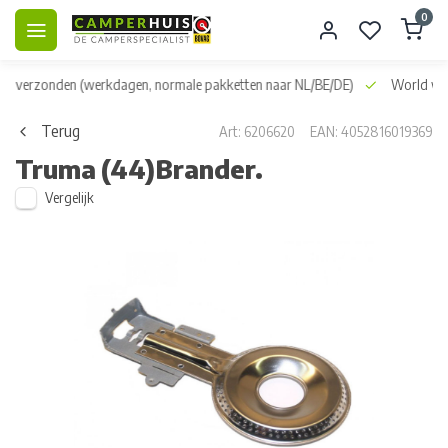
0
dag verzonden
(werkdagen, normale pakketten naar NL/BE/DE)
World wid
Terug
Art: 6206620
EAN: 4052816019369
Truma
(44)Brander.
Vergelijk