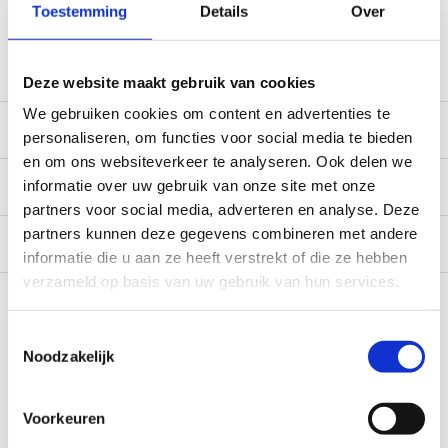
verzending. Een deel van de artikelen op voorraad in de
Toestemming
Details
Over
winkel, mail ons voor de beschikbaarheid in de winkel:
service@camperhuis.nl
Deze website maakt gebruik van cookies
We gebruiken cookies om content en advertenties te
Beschrijving
personaliseren, om functies voor social media te bieden
en om ons websiteverkeer te analyseren. Ook delen we
Specificaties
informatie over uw gebruik van onze site met onze
partners voor social media, adverteren en analyse. Deze
partners kunnen deze gegevens combineren met andere
Reviews
0/10
informatie die u aan ze heeft verstrekt of die ze hebben
verzameld op basis van uw gebruik van hun services.
Recent bekeken
Toestemmingsselectie
Noodzakelijk
Voorkeuren