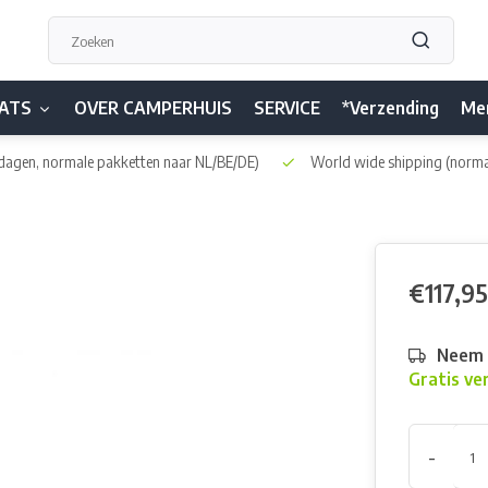
ATS
OVER CAMPERHUIS
SERVICE
*Verzending
Me
dagen, normale pakketten naar NL/BE/DE)
World wide shipping
(norma
.
€117,95
Neem h
Gratis ve
-