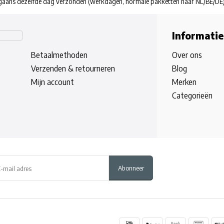
rgaans dezelfde dag verzonden
(werkdagen, normale pakketten naar NL/BE/DE
Informatie
Betaalmethoden
Over ons
Verzenden & retourneren
Blog
Mijn account
Merken
Categorieën
Abonneer