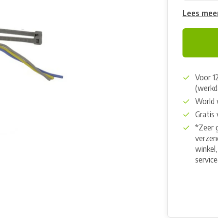
Lees mee
Voor 1
(werkd
World 
Gratis
*Zeer 
verzend
winkel,
servic