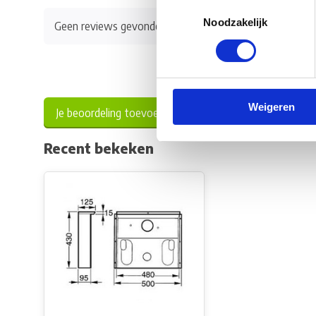
Toestemmingsselectie
Noodzakelijk
Geen reviews gevonden
Weigeren
Je beoordeling toevoegen
Recent bekeken