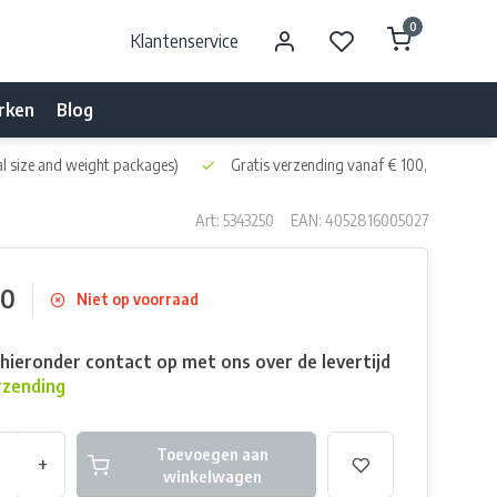
0
Klantenservice
rken
Blog
l size and weight packages)
Gratis verzending vanaf € 100,- naar NL 
Art: 5343250
EAN: 4052816005027
00
Niet op voorraad
ieronder contact op met ons over de levertijd
rzending
Toevoegen aan
+
winkelwagen