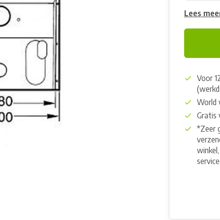
Lees mee
Voor 1
(werkd
World 
Gratis
*Zeer 
verzend
winkel,
servic