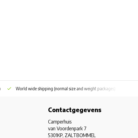
)
World wide shipping
(normal size and weight packages)
Grat
Contactgegevens
Camperhuis
van Voordenpark 7
5301KP, ZALTBOMMEL