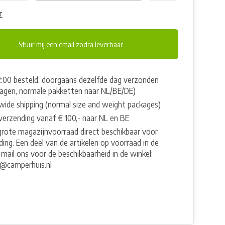
r
Stuur mij een email zodra leverbaar
2:00 besteld, doorgaans dezelfde dag verzonden
agen, normale pakketten naar NL/BE/DE)
wide shipping (normal size and weight packages)
 verzending vanaf € 100,- naar NL en BE
grote magazijnvoorraad direct beschikbaar voor
ing. Een deel van de artikelen op voorraad in de
 mail ons voor de beschikbaarheid in de winkel:
e@camperhuis.nl