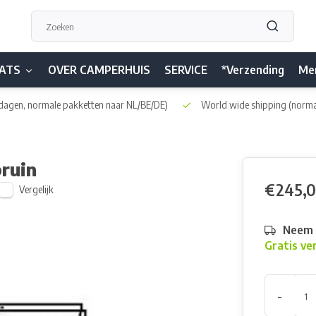
ATS
OVER CAMPERHUIS
SERVICE
*Verzending
Me
dagen, normale pakketten naar NL/BE/DE)
World wide shipping
(norma
ruin
€245,
Vergelijk
Neem h
Gratis ve
-