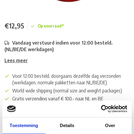
€12,95
Op voorraad*
Vandaag verstuurd indien voor 12:00 besteld.
(NL/BE/DE werkdagen)
Lees meer
Voor 12:00 besteld, doorgaans dezelfde dag verzonden
(werkdagen, normale pakketten naar NL/BE/DE)
World wide shipping (normal size and weight packages)
Gratis verzending vanaf € 100,- naar NL en BE
*Zeer grote magazijnvoorraad direct beschikbaar voor
verzending. Een deel van de artikelen op voorraad in de
winkel, mail ons voor de beschikbaarheid in de winkel:
Toestemming
Details
Over
service@camperhuis.nl