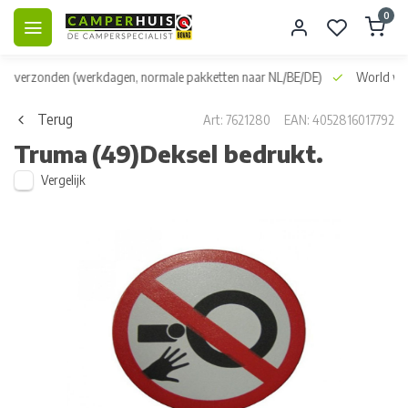
0
dag verzonden
(werkdagen, normale pakketten naar NL/BE/DE)
World wid
Terug
Art: 7621280
EAN: 4052816017792
Truma
(49)Deksel bedrukt.
Vergelijk