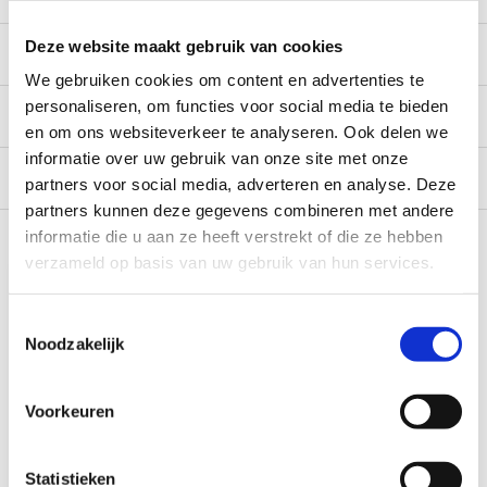
Deze website maakt gebruik van cookies
Beschrijving
We gebruiken cookies om content en advertenties te
personaliseren, om functies voor social media te bieden
Specificaties
en om ons websiteverkeer te analyseren. Ook delen we
informatie over uw gebruik van onze site met onze
Reviews
0/10
partners voor social media, adverteren en analyse. Deze
partners kunnen deze gegevens combineren met andere
Recent bekeken
informatie die u aan ze heeft verstrekt of die ze hebben
verzameld op basis van uw gebruik van hun services.
Toestemmingsselectie
Noodzakelijk
Voorkeuren
Truma (49)Deksel bedrukt.
Statistieken