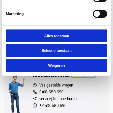
Op voorraad*
Marketing
€12,95
Vergelijk
Alles toestaan
Selectie toestaan
 dag verzonden
(werkdagen, normale pakketten naar NL/BE/DE)
World wi
Weigeren
Klantenservice
now opened
Veelgestelde vragen
0418 680 690
service@camperhuis.nl
+31418 680 690