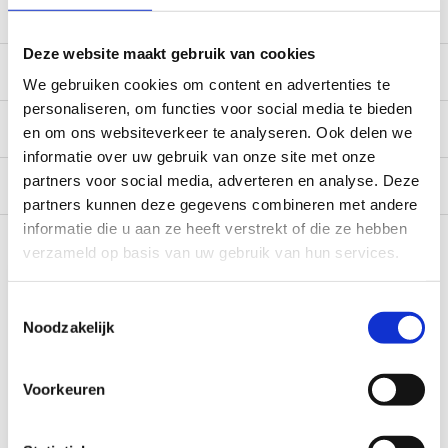
Deze website maakt gebruik van cookies
Beschrijving
We gebruiken cookies om content en advertenties te
personaliseren, om functies voor social media te bieden
Specificaties
en om ons websiteverkeer te analyseren. Ook delen we
informatie over uw gebruik van onze site met onze
partners voor social media, adverteren en analyse. Deze
Reviews
0/10
partners kunnen deze gegevens combineren met andere
Recent bekeken
informatie die u aan ze heeft verstrekt of die ze hebben
verzameld op basis van uw gebruik van hun services.
Toestemmingsselectie
Noodzakelijk
Voorkeuren
AL-KO AL-KO Slagmoer M16x1.5