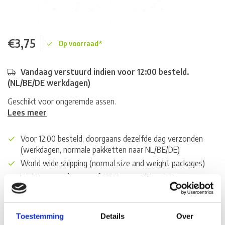
€3,75
Op voorraad*
Vandaag verstuurd indien voor 12:00 besteld.
(NL/BE/DE werkdagen)
Geschikt voor ongeremde assen.
Lees meer
Voor 12:00 besteld, doorgaans dezelfde dag verzonden
(werkdagen, normale pakketten naar NL/BE/DE)
World wide shipping (normal size and weight packages)
Gratis verzending vanaf € 100,- naar NL en BE
*Zeer grote magazijnvoorraad direct beschikbaar voor
verzending. Een deel van de artikelen op voorraad in de
winkel, mail ons voor de beschikbaarheid in de winkel:
Toestemming
Details
Over
service@camperhuis.nl