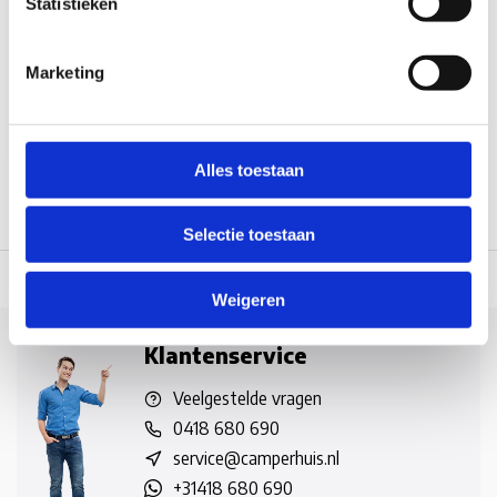
Statistieken
Op voorraad*
Marketing
€3,75
Vergelijk
Alles toestaan
Selectie toestaan
 dag verzonden
(werkdagen, normale pakketten naar NL/BE/DE)
World wi
Weigeren
Klantenservice
Veelgestelde vragen
0418 680 690
service@camperhuis.nl
+31418 680 690