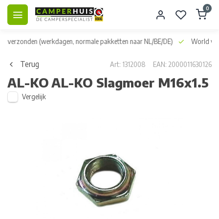
0
dag verzonden
(werkdagen, normale pakketten naar NL/BE/DE)
World wid
Terug
Art: 1312008
EAN: 2000011630126
AL-KO
AL-KO Slagmoer M16x1.5
Vergelijk