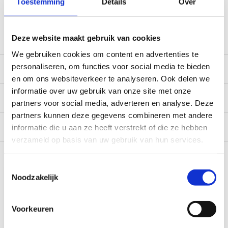
Toestemming
Details
Over
verzending. Een deel van de artikelen op voorraad in de
winkel, mail ons voor de beschikbaarheid in de winkel:
service@camperhuis.nl
Deze website maakt gebruik van cookies
We gebruiken cookies om content en advertenties te
personaliseren, om functies voor social media te bieden
Beschrijving
en om ons websiteverkeer te analyseren. Ook delen we
informatie over uw gebruik van onze site met onze
Specificaties
partners voor social media, adverteren en analyse. Deze
partners kunnen deze gegevens combineren met andere
Reviews
0/10
informatie die u aan ze heeft verstrekt of die ze hebben
verzameld op basis van uw gebruik van hun services.
Recent bekeken
Toestemmingsselectie
Noodzakelijk
Voorkeuren