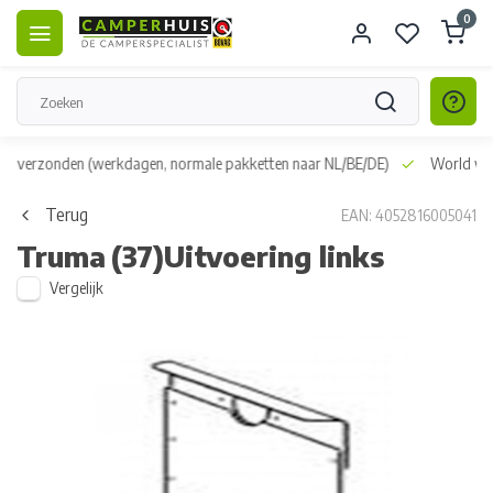
0
dag verzonden
(werkdagen, normale pakketten naar NL/BE/DE)
World wid
Terug
EAN: 4052816005041
Truma
(37)Uitvoering links
Vergelijk