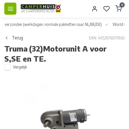
0
dag verzonden
(werkdagen, normale pakketten naar NL/BE/DE)
World wid
Terug
EAN: 4052816017860
Truma
(32)Motorunit A voor
S,SE en TE.
Vergelijk