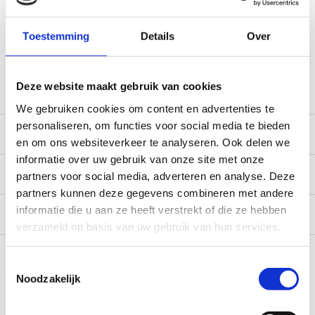
Gratis verzending vanaf € 100,- naar NL en BE
*Zeer grote magazijnvoorraad direct beschikbaar voor
Toestemming
Details
Over
verzending. Een deel van de artikelen op voorraad in de
winkel, mail ons voor de beschikbaarheid in de winkel:
service@camperhuis.nl
Deze website maakt gebruik van cookies
We gebruiken cookies om content en advertenties te
personaliseren, om functies voor social media te bieden
Beschrijving
en om ons websiteverkeer te analyseren. Ook delen we
informatie over uw gebruik van onze site met onze
Specificaties
partners voor social media, adverteren en analyse. Deze
partners kunnen deze gegevens combineren met andere
informatie die u aan ze heeft verstrekt of die ze hebben
Reviews
0/10
verzameld op basis van uw gebruik van hun services.
Recent bekeken
Toestemmingsselectie
Noodzakelijk