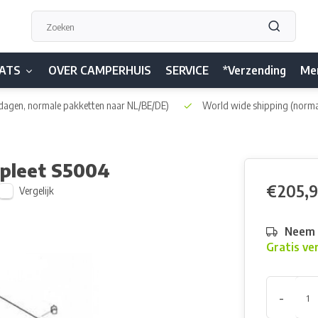
ATS
OVER CAMPERHUIS
SERVICE
*Verzending
Me
dagen, normale pakketten naar NL/BE/DE)
World wide shipping
(norma
pleet S5004
€205,9
Vergelijk
Neem h
Gratis ve
-