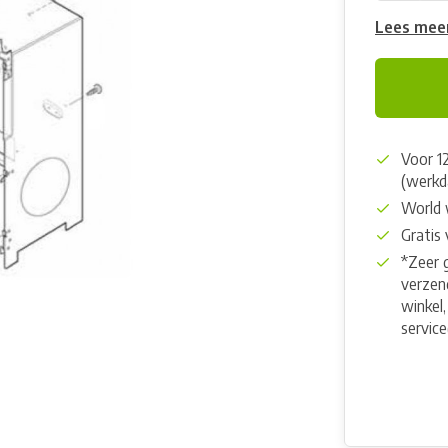
Lees mee
Voor 1
(werkd
World 
Gratis
*Zeer 
verzend
winkel,
servic