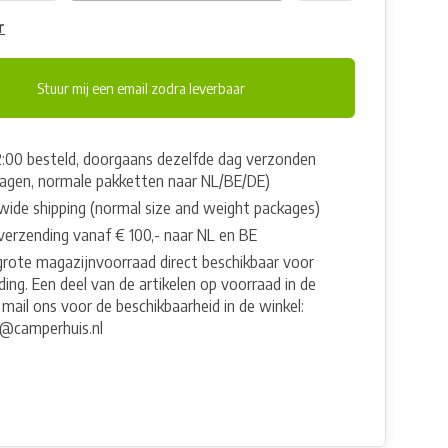
r
Stuur mij een email zodra leverbaar
2:00 besteld, doorgaans dezelfde dag verzonden
agen, normale pakketten naar NL/BE/DE)
wide shipping (normal size and weight packages)
 verzending vanaf € 100,- naar NL en BE
grote magazijnvoorraad direct beschikbaar voor
ing. Een deel van de artikelen op voorraad in de
 mail ons voor de beschikbaarheid in de winkel:
e@camperhuis.nl