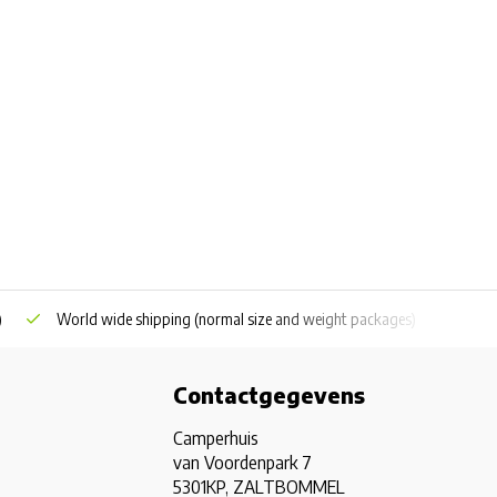
)
World wide shipping
(normal size and weight packages)
Grat
Contactgegevens
Camperhuis
van Voordenpark 7
5301KP, ZALTBOMMEL