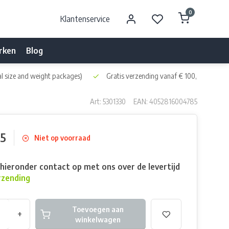
0
Klantenservice
rken
Blog
l size and weight packages)
Gratis verzending vanaf € 100,- naar NL 
Art: 5301330
EAN: 4052816004785
5
Niet op voorraad
ieronder contact op met ons over de levertijd
rzending
Toevoegen aan
+
winkelwagen