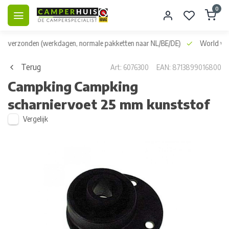
0
dag verzonden
(werkdagen, normale pakketten naar NL/BE/DE)
World wid
Terug
Art: 6076300
EAN: 8713899016800
Campking
Campking
scharniervoet 25 mm kunststof
Vergelijk