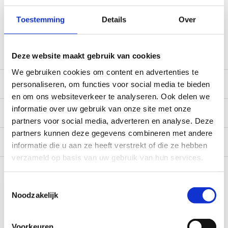
*Zeer grote magazijnvoorraad direct beschikbaar voor
Toestemming
Details
Over
verzending. Een deel van de artikelen op voorraad in de
winkel, mail ons voor de beschikbaarheid in de winkel:
service@camperhuis.nl
Deze website maakt gebruik van cookies
We gebruiken cookies om content en advertenties te
Beschrijving
personaliseren, om functies voor social media te bieden
en om ons websiteverkeer te analyseren. Ook delen we
informatie over uw gebruik van onze site met onze
Specificaties
partners voor social media, adverteren en analyse. Deze
partners kunnen deze gegevens combineren met andere
Reviews
0/10
informatie die u aan ze heeft verstrekt of die ze hebben
verzameld op basis van uw gebruik van hun services.
Recent bekeken
Toestemmingsselectie
Noodzakelijk
Voorkeuren