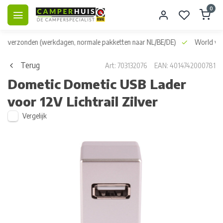
0
dag verzonden
(werkdagen, normale pakketten naar NL/BE/DE)
World wid
Terug
Art: 703132076
EAN: 4014742000781
Dometic
Dometic USB Lader
voor 12V Lichtrail Zilver
Vergelijk