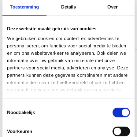
verzending. Een deel van de artikelen op voorraad in de
Toestemming
Details
Over
winkel, mail ons voor de beschikbaarheid in de winkel:
service@camperhuis.nl
Deze website maakt gebruik van cookies
We gebruiken cookies om content en advertenties te
Beschrijving
personaliseren, om functies voor social media te bieden
en om ons websiteverkeer te analyseren. Ook delen we
Specificaties
informatie over uw gebruik van onze site met onze
partners voor social media, adverteren en analyse. Deze
Reviews
0/10
partners kunnen deze gegevens combineren met andere
informatie die u aan ze heeft verstrekt of die ze hebben
Recent bekeken
verzameld op basis van uw gebruik van hun services.
Toestemmingsselectie
Noodzakelijk
Voorkeuren