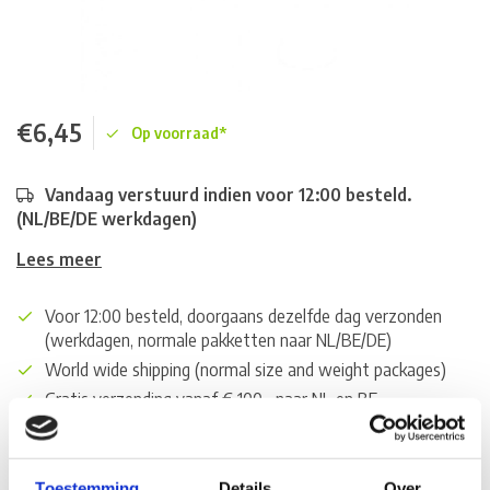
€6,45
Op voorraad*
Vandaag verstuurd indien voor 12:00 besteld.
(NL/BE/DE werkdagen)
Lees meer
Voor 12:00 besteld, doorgaans dezelfde dag verzonden
(werkdagen, normale pakketten naar NL/BE/DE)
World wide shipping (normal size and weight packages)
Gratis verzending vanaf € 100,- naar NL en BE
*Zeer grote magazijnvoorraad direct beschikbaar voor
verzending. Een deel van de artikelen op voorraad in de
winkel, mail ons voor de beschikbaarheid in de winkel:
Toestemming
Details
Over