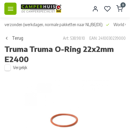
0
dag verzonden
(werkdagen, normale pakketten naar NL/BE/DE)
World wid
Terug
Art: 5389810
EAN: 2410030239000
Truma
Truma O-Ring 22x2mm
E2400
Vergelijk