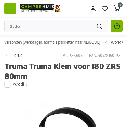
0
dag verzonden
(werkdagen, normale pakketten naar NL/BE/DE)
World wid
Terug
Art: 5386090
EAN: 4052816011530
Truma
Truma Klem voor I80 ZRS
80mm
Vergelijk