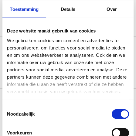
*Zeer grote magazijnvoorraad direct beschikbaar voor
verzending. Een deel van de artikelen op voorraad in de
Toestemming
Details
Over
winkel, mail ons voor de beschikbaarheid in de winkel:
service@camperhuis.nl
Deze website maakt gebruik van cookies
We gebruiken cookies om content en advertenties te
Beschrijving
personaliseren, om functies voor social media te bieden
en om ons websiteverkeer te analyseren. Ook delen we
Specificaties
informatie over uw gebruik van onze site met onze
partners voor social media, adverteren en analyse. Deze
partners kunnen deze gegevens combineren met andere
Reviews
0/10
informatie die u aan ze heeft verstrekt of die ze hebben
verzameld op basis van uw gebruik van hun services.
Recent bekeken
Toestemmingsselectie
Noodzakelijk
Voorkeuren